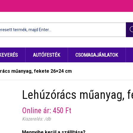
KEVERÉS
AUTÓFESTÉK
CSOMAGAJÁNLATOK
rács műanyag, fekete 26×24 cm
Lehúzórács műanyag, f
Online ár:
450
Ft
Kiszerelés: /db
Mennyibe kerül a szállítása?