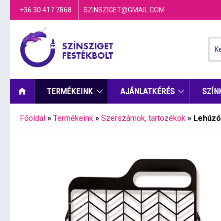
+36 30 417 7868
SZINSZIGET@GMAIL.COM
TERMÉKEINK
AJÁNLATKÉRÉS
SZÍN
Főoldal
»
Termékeink
»
Szerszámok, tartozékok
»
Lehúzó