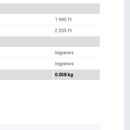
1 990
Ft
2 205
Ft
Ingyenes
Ingyenes
0.058 kg