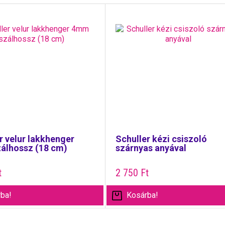
r velur lakkhenger
Schuller kézi csiszoló
álhossz (18 cm)
szárnyas anyával
t
2 750
Ft
ba!
Kosárba!