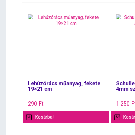
Lehúzórács műanyag, fekete
Schulle
19×21 cm
4mm sz
290
Ft
1 250
F
Kosárba!
Kosár