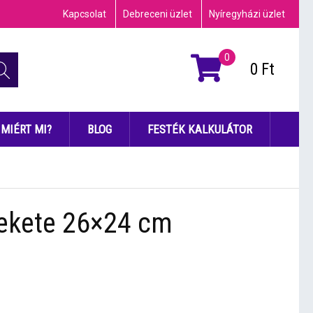
Kapcsolat
Debreceni üzlet
Nyíregyházi üzlet
0
0
Ft
MIÉRT MI?
BLOG
FESTÉK KALKULÁTOR
ekete 26×24 cm