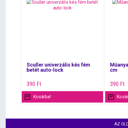
Sculler univerzális kés fém
Műanya
betét auto-lock
cm
390
Ft
390
Ft
Kosárba!
Kosár
AZ OL