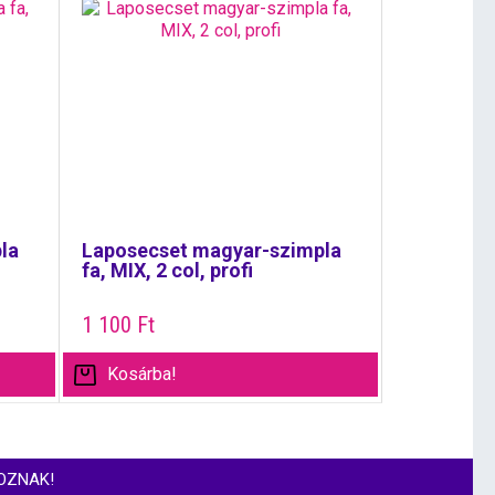
la
Laposecset magyar-szimpla
fa, MIX, 2 col, profi
1 100
Ft
Kosárba!
OZNAK!