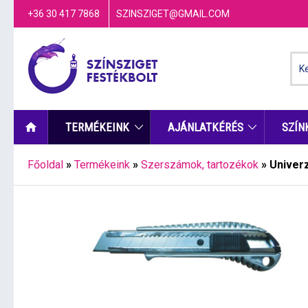
+36 30 417 7868
SZINSZIGET@GMAIL.COM
TERMÉKEINK
AJÁNLATKÉRÉS
SZÍN
Főoldal
»
Termékeink
»
Szerszámok, tartozékok
»
Univer