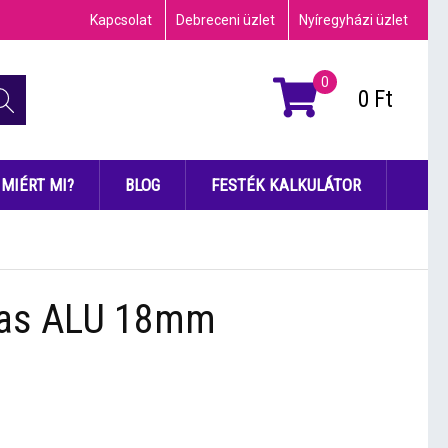
Kapcsolat
Debreceni üzlet
Nyíregyházi üzlet
0
0
Ft
MIÉRT MI?
BLOG
FESTÉK KALKULÁTOR
ázas ALU 18mm