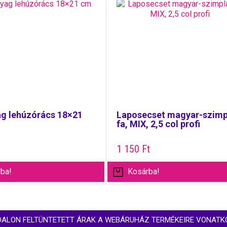
g lehúzórács 18×21
Laposecset magyar-szimp
fa, MIX, 2,5 col profi
1 150
Ft
ba!
Kosárba!
DALON FELTÜNTETETT ÁRAK A WEBÁRUHÁZ TERMÉKEIRE VONATK