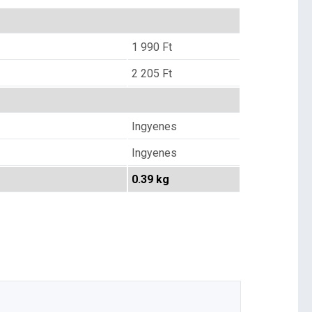
1 990
Ft
2 205
Ft
Ingyenes
Ingyenes
0.39 kg