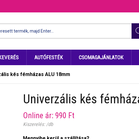
KEVERÉS
AUTÓFESTÉK
CSOMAGAJÁNLATOK
zális kés fémházas ALU 18mm
Univerzális kés fémh
Online ár:
990
Ft
Kiszerelés: /db
Mennyibe kerül a szállítása?