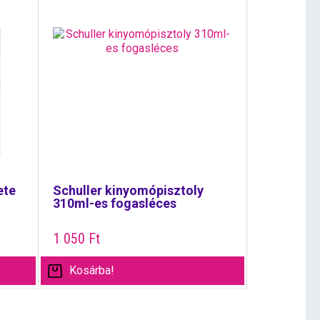
ete
Schuller kinyomópisztoly
310ml-es fogasléces
1 050
Ft
Kosárba!