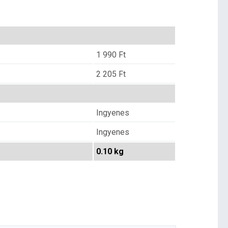
1 990
Ft
2 205
Ft
Ingyenes
Ingyenes
0.10 kg