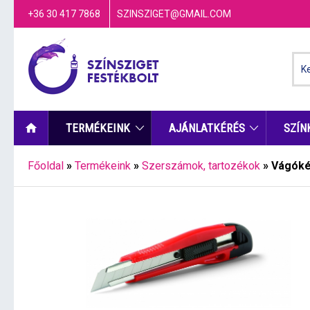
+36 30 417 7868
SZINSZIGET@GMAIL.COM
TERMÉKEINK
AJÁNLATKÉRÉS
SZÍN
Főoldal
»
Termékeink
»
Szerszámok, tartozékok
»
Vágóké