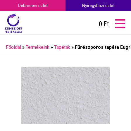
Debreceni üzlet
Nyíregyházi üzlet
0
Ft
Főoldal
»
Termékeink
»
Tapéták
»
Fűrészporos tapéta Eug