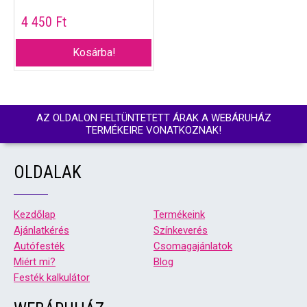
4 450
Ft
Kosárba!
AZ OLDALON FELTÜNTETETT ÁRAK A WEBÁRUHÁZ
TERMÉKEIRE VONATKOZNAK!
OLDALAK
Kezdőlap
Termékeink
Ajánlatkérés
Színkeverés
Autófesték
Csomagajánlatok
Miért mi?
Blog
Festék kalkulátor