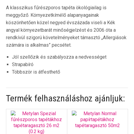
A klasszikus fűrészporos tapéta ökológiailag is
meggyőző. Környezetkímélő alapanyagainak
köszönhetően közel negyed évszázada viseli a Kék
angyal környezetbarát minőségjelzést és 2006 óta a
rendkívül szigorú követelményeket támasztó „Allergiások
számára is alkalmas” pecsétet.
Jól szellőzik és szabályozza a nedvességet
Strapabíró
Többször is átfesthető
Termék felhasználáshoz ajánljuk: