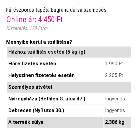
Fűrészporos tapéta Eugrana durva szemcsés
Online ár:
4 450
Ft
Kiszerelés: 178 Ft/m
Mennyibe kerül a szállítása?
Házhoz szállítás esetén (5 kg-ig)
Előre fizetés esetén
1 990
Ft
Helyszinen fizetetés esetén
2 205
Ft
Személyes átvétel
Nyíregyháza (Bethlen G. utca 47.)
Ingyenes
Debrecen (Nyíl utca 30.)
Ingyenes
A termék súlya:
2.386 kg