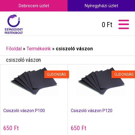
Debreceni üzlet
Nyíregyházi üzlet
0
Ft
Főoldal
»
Termékeink
»
csiszoló vászon
csiszoló vászon
ÚJDONSÁG
ÚJDONSÁG
Csiszoló vászon P100
Csiszoló vászon P120
650
Ft
650
Ft