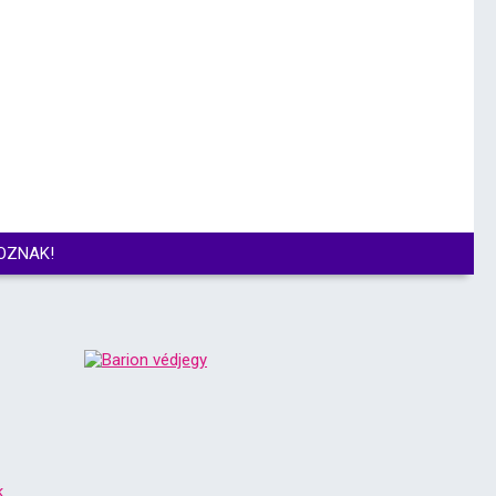
OZNAK!
k