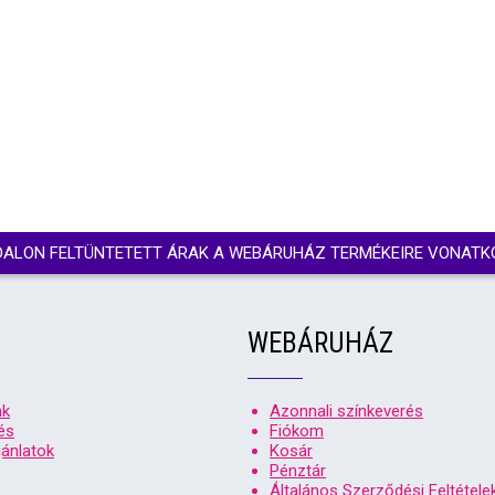
DALON FELTÜNTETETT ÁRAK A WEBÁRUHÁZ TERMÉKEIRE VONATK
WEBÁRUHÁZ
nk
Azonnali színkeverés
és
Fiókom
ánlatok
Kosár
Pénztár
Általános Szerződési Feltétele