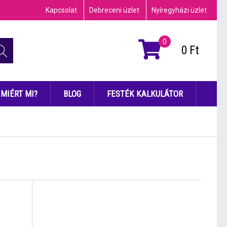
Kapcsolat
Debreceni üzlet
Nyíregyházi üzlet
0
0
Ft
MIÉRT MI?
BLOG
FESTÉK KALKULÁTOR