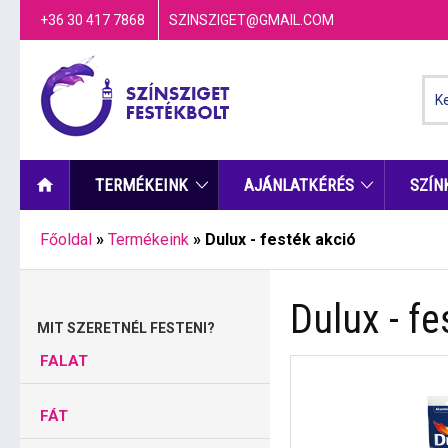
+36 30 417 7868
SZINSZIGET@GMAIL.COM
TERMÉKEINK
AJÁNLATKÉRÉS
SZÍN
Főoldal
»
Termékeink
»
Dulux - festék akció
Dulux - fe
MIT SZERETNÉL FESTENI?
FALAT
FÁT