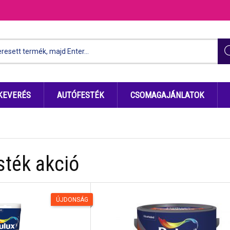
KEVERÉS
AUTÓFESTÉK
CSOMAGAJÁNLATOK
sték akció
ÚJDONSÁG