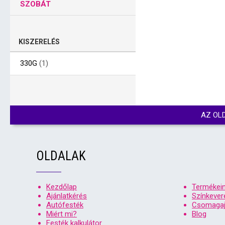
SZOBÁT
KISZERELÉS
330G
(1)
AZ OL
OLDALAK
Kezdőlap
Termékei
Ajánlatkérés
Színkever
Autófesték
Csomagaj
Miért mi?
Blog
Festék kalkulátor