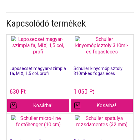
Kapcsolódó termékek
Laposecset magyar-szimpla
Schuller kinyomópisztoly
fa, MIX, 1,5 col, profi
310ml-es fogasléces
630
Ft
1 050
Ft
Kosárba!
Kosárba!