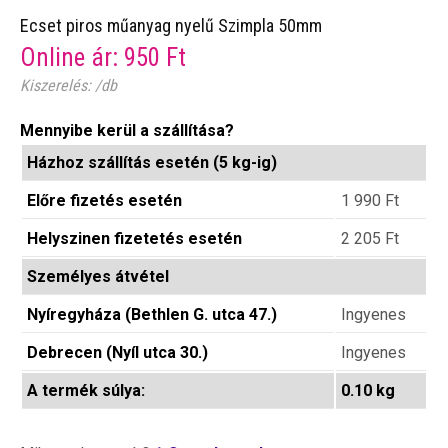
Ecset piros műanyag nyelű Szimpla 50mm
Online ár:
950
Ft
Kiszerelés: /db
Mennyibe kerül a szállítása?
Házhoz szállítás esetén (5 kg-ig)
Előre fizetés esetén
1 990
Ft
Helyszinen fizetetés esetén
2 205
Ft
Személyes átvétel
Nyíregyháza (Bethlen G. utca 47.)
Ingyenes
Debrecen (Nyíl utca 30.)
Ingyenes
A termék súlya:
0.10 kg