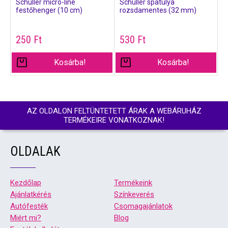
Schuller micro-line
Schuller spatulya
festőhenger (10 cm)
rozsdamentes (32 mm)
250
Ft
530
Ft
Kosárba!
Kosárba!
AZ OLDALON FELTÜNTETETT ÁRAK A WEBÁRUHÁZ
TERMÉKEIRE VONATKOZNAK!
OLDALAK
Kezdőlap
Termékeink
Ajánlatkérés
Színkeverés
Autófesték
Csomagajánlatok
Miért mi?
Blog