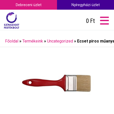
Debreceni üzlet
Nyíregyházi üzlet
0
Ft
Főoldal
»
Termékeink
»
Uncategorized
»
Ecset piros műany