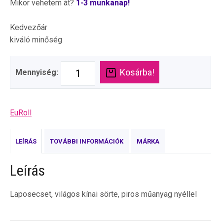
Mikor vehetem át?
1-3 munkanap!
Kedvezőár
kiváló minőség
Kosárba!
Mennyiség:
EuRoll
LEÍRÁS
TOVÁBBI INFORMÁCIÓK
MÁRKA
Leírás
Laposecset, világos kínai sörte, piros műanyag nyéllel