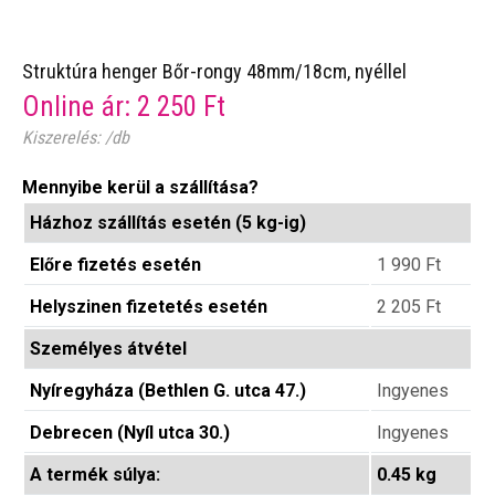
Struktúra henger Bőr-rongy 48mm/18cm, nyéllel
Online ár:
2 250
Ft
Kiszerelés: /db
Mennyibe kerül a szállítása?
Házhoz szállítás esetén (5 kg-ig)
Előre fizetés esetén
1 990
Ft
Helyszinen fizetetés esetén
2 205
Ft
Személyes átvétel
Nyíregyháza (Bethlen G. utca 47.)
Ingyenes
Debrecen (Nyíl utca 30.)
Ingyenes
A termék súlya:
0.45 kg