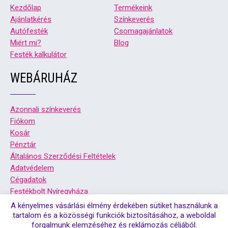
Kezdőlap
Termékeink
Ajánlatkérés
Színkeverés
Autófesték
Csomagajánlatok
Miért mi?
Blog
Festék kalkulátor
WEBÁRUHÁZ
Azonnali színkeverés
Fiókom
Kosár
Pénztár
Általános Szerződési Feltételek
Adatvédelem
Cégadatok
Festékbolt Nyíregyháza
Festékbolt Debrecen
A kényelmes vásárlási élmény érdekében sütiket használunk a
tartalom és a közösségi funkciók biztosításához, a weboldal
forgalmunk elemzéséhez és reklámozás céljából.