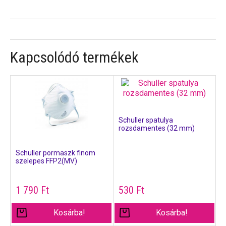
Kapcsolódó termékek
Schuller spatulya
rozsdamentes (32 mm)
Schuller pormaszk finom
szelepes FFP2(MV)
1 790
Ft
530
Ft
Kosárba!
Kosárba!