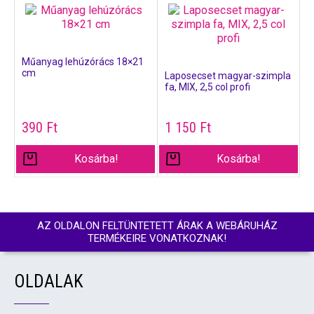
Műanyag lehúzórács 18×21
cm
Laposecset magyar-szimpla
fa, MIX, 2,5 col profi
390
Ft
1 150
Ft
Kosárba!
Kosárba!
AZ OLDALON FELTÜNTETETT ÁRAK A WEBÁRUHÁZ
TERMÉKEIRE VONATKOZNAK!
OLDALAK