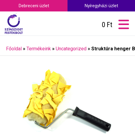
Debreceni üzlet
Nyíregyházi üzlet
0
Ft
Főoldal
»
Termékeink
»
Uncategorized
»
Struktúra henger 