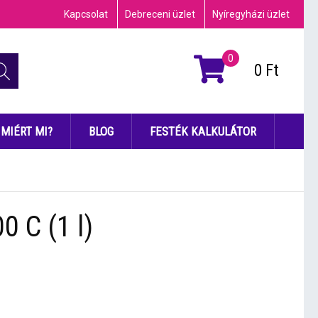
Kapcsolat
Debreceni üzlet
Nyíregyházi üzlet
0
0
Ft
MIÉRT MI?
BLOG
FESTÉK KALKULÁTOR
0 C (1 l)