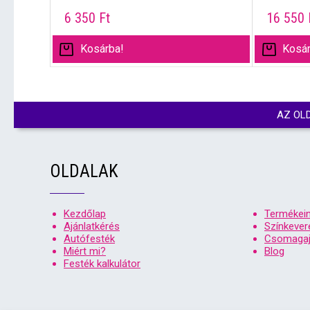
6 350
Ft
16 550
Kosárba!
Kosár
AZ OL
OLDALAK
Kezdőlap
Termékei
Ajánlatkérés
Színkever
Autófesték
Csomagaj
Miért mi?
Blog
Festék kalkulátor