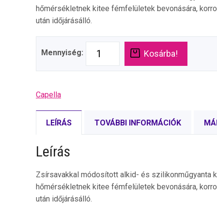
hőmérsékletnek kitee fémfelületek bevonására, korro
után időjárásálló.
Mennyiség:
Kosárba!
Capella
LEÍRÁS
TOVÁBBI INFORMÁCIÓK
MÁ
Leírás
Zsírsavakkal módosított alkid- és szilikonműgyanta 
hőmérsékletnek kitee fémfelületek bevonására, korro
után időjárásálló.