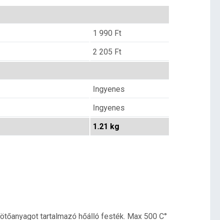
1 990
Ft
2 205
Ft
Ingyenes
Ingyenes
1.21 kg
kötőanyagot tartalmazó hőálló festék. Max 500 C°