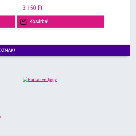
3 150
Ft
Kosárba!
OZNAK!
k