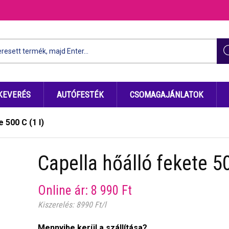
KEVERÉS
AUTÓFESTÉK
CSOMAGAJÁNLATOK
 500 C (1 l)
Capella hőálló fekete 50
Online ár:
8 990
Ft
Kiszerelés: 8990 Ft/l
Mennyibe kerül a szállítása?