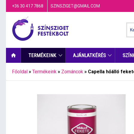
+36 30 417 7868
SZINSZIGET@GMAIL.COM
TERMÉKEINK
AJÁNLATKÉRÉS
SZÍN
Főoldal
»
Termékeink
»
Zománcok
»
Capella hőálló fekete