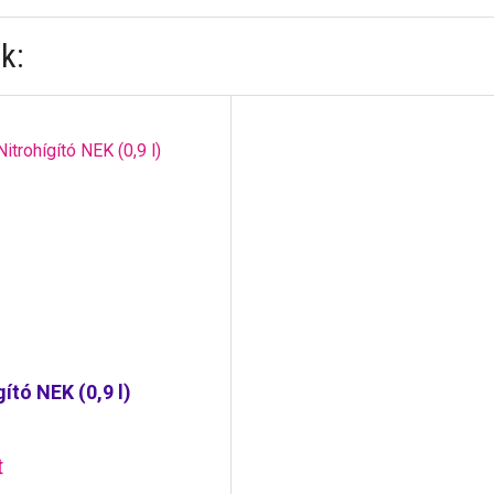
k:
gító NEK (0,9 l)
t