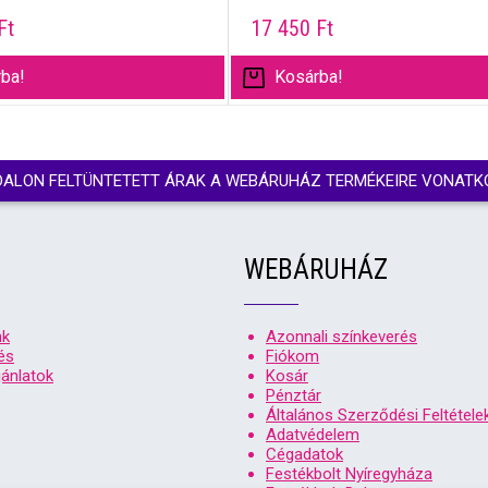
Ft
17 450
Ft
ba!
Kosárba!
DALON FELTÜNTETETT ÁRAK A WEBÁRUHÁZ TERMÉKEIRE VONATK
WEBÁRUHÁZ
nk
Azonnali színkeverés
és
Fiókom
ánlatok
Kosár
Pénztár
Általános Szerződési Feltétele
Adatvédelem
Cégadatok
Festékbolt Nyíregyháza