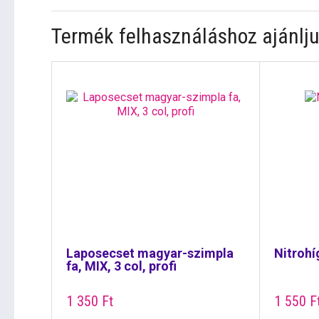
Termék felhasználáshoz ajánlju
Laposecset magyar-szimpla
Nitrohí
fa, MIX, 3 col, profi
1 350
Ft
1 550
F