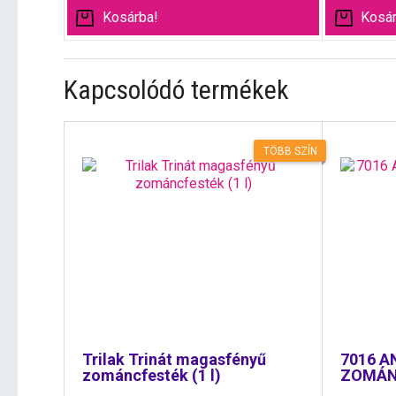
Kosárba!
Kosár
Kapcsolódó termékek
TÖBB SZÍN
Trilak Trinát magasfényű
7016 A
zománcfesték (1 l)
ZOMÁN