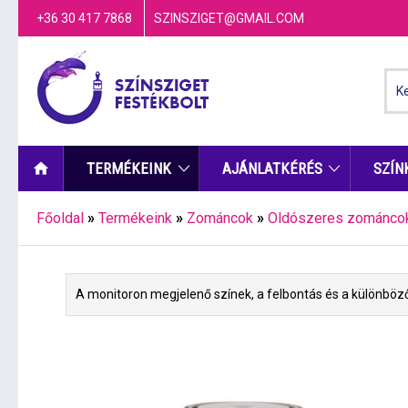
+36 30 417 7868
SZINSZIGET@GMAIL.COM
TERMÉKEINK
AJÁNLATKÉRÉS
SZÍN
Főoldal
»
Termékeink
»
Zománcok
»
Oldószeres zománco
A monitoron megjelenő színek, a felbontás és a különböző