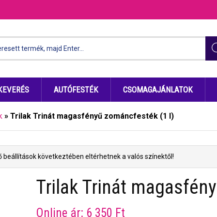
KEVERÉS
AUTÓFESTÉK
CSOMAGAJÁNLATOK
k
»
Trilak Trinát magasfényű zománcfesték (1 l)
 beállítások következtében eltérhetnek a valós színektől!
Trilak Trinát magasfén
Online ár:
6 350
Ft