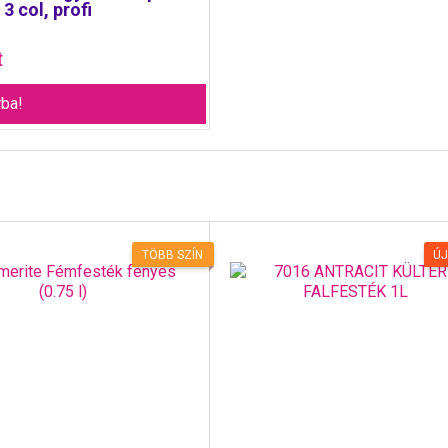
 3 col, profi
t
ba!
TÖBB SZÍN
Ú