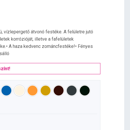
ú, vízlepergető átvonó festéke. A felületre jutó
etek korrózióját, illetve a fafelületek
téke.• A haza kedvenc zománcfestéke!• Fényes
sálló
zínt!