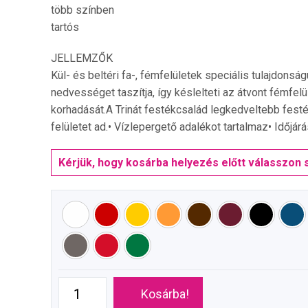
több színben
tartós
JELLEMZŐK
Kül- és beltéri fa-, fémfelületek speciális tulajdonság
nedvességet taszítja, így késlelteti az átvont fémfelül
korhadását.A Trinát festékcsalád legkedveltebb fes
felületet ad.• Vízlepergető adalékot tartalmaz• Időjárá
Kérjük, hogy kosárba helyezés előtt válasszon s
Kosárba!