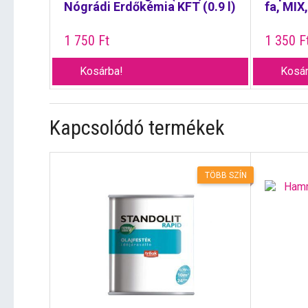
Nógrádi Erdőkémia KFT (0.9 l)
fa, MIX,
1 750
Ft
1 350
F
Kosárba!
Kosár
Kapcsolódó termékek
TÖBB SZÍN