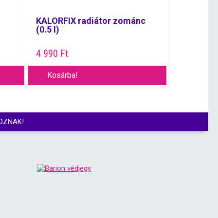
KALORFIX radiátor zománc
(0.5 l)
4 990
Ft
Kosárba!
OZNAK!