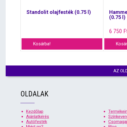
Standolit olajfesték (0.75 l)
Hammer
(0.75 l)
6 750
F
Kosárba!
Kosár
AZ OL
OLDALAK
Kezdőlap
Termékei
Ajánlatkérés
Színkever
Autófesték
Csomagaj
Miért mi?
Blog