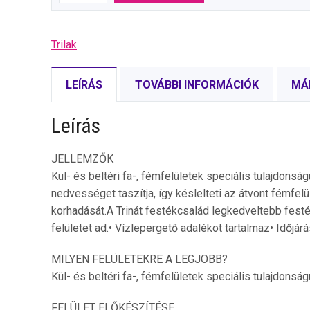
Trilak
LEÍRÁS
TOVÁBBI INFORMÁCIÓK
MÁ
Leírás
JELLEMZŐK
Kül- és beltéri fa-, fémfelületek speciális tulajdonság
nedvességet taszítja, így késlelteti az átvont fémfelül
korhadását.A Trinát festékcsalád legkedveltebb fes
felületet ad.• Vízlepergető adalékot tartalmaz• Időjárá
MILYEN FELÜLETEKRE A LEGJOBB?
Kül- és beltéri fa-, fémfelületek speciális tulajdonsá
FELÜLET ELŐKÉSZÍTÉSE