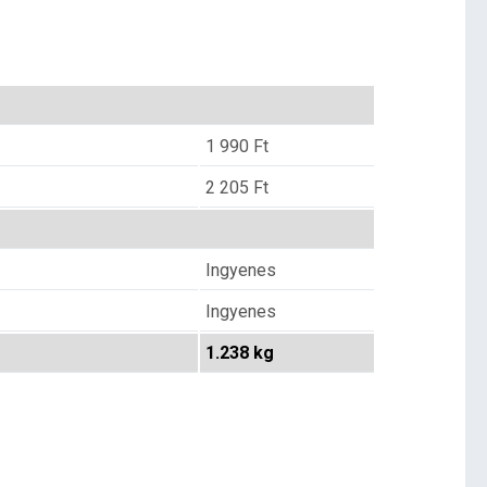
1 990
Ft
2 205
Ft
Ingyenes
Ingyenes
1.238 kg