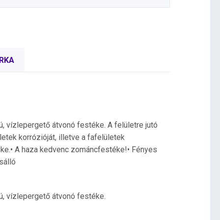
RKA
ú, vízlepergető átvonó festéke. A felületre jutó
etek korrózióját, illetve a fafelületek
téke.• A haza kedvenc zománcfestéke!• Fényes
sálló
gú, vízlepergető átvonó festéke.