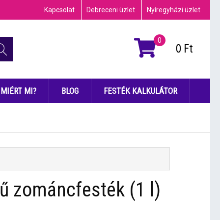
Kapcsolat
Debreceni üzlet
Nyíregyházi üzlet
0
0
Ft
MIÉRT MI?
BLOG
FESTÉK KALKULÁTOR
yű zománcfesték (1 l)