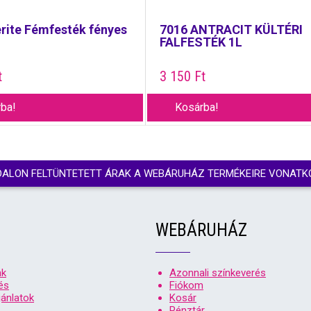
ite Fémfesték fényes
7016 ANTRACIT KÜLTÉRI
FALFESTÉK 1L
t
3 150
Ft
ba!
Kosárba!
DALON FELTÜNTETETT ÁRAK A WEBÁRUHÁZ TERMÉKEIRE VONATK
WEBÁRUHÁZ
nk
Azonnali színkeverés
és
Fiókom
ánlatok
Kosár
Pénztár