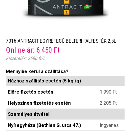
7016 ANTRACIT EGYRÉTEGŰ BELTÉRI FALFESTÉK 2,5L
Online ár:
6 450
Ft
Kiszerelés: 2580 ft/L
Mennyibe kerül a szállítása?
Házhoz szállítás esetén (5 kg-ig)
Előre fizetés esetén
1 990
Ft
Helyszinen fizetetés esetén
2 205
Ft
Személyes átvétel
Nyíregyháza (Bethlen G. utca 47.)
Ingyenes