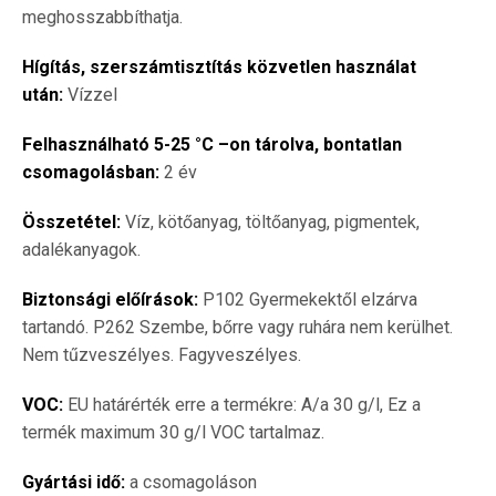
meghosszabbíthatja.
Hígítás, szerszámtisztítás közvetlen használat
után:
Vízzel
Felhasználható 5-25 °C –on tárolva, bontatlan
csomagolásban:
2 év
Összetétel:
Víz, kötőanyag, töltőanyag, pigmentek,
adalékanyagok.
Biztonsági előírások:
P102 Gyermekektől elzárva
tartandó. P262 Szembe, bőrre vagy ruhára nem kerülhet.
Nem tűzveszélyes. Fagyveszélyes.
VOC:
EU határérték erre a termékre: A/a 30 g/l, Ez a
termék maximum 30 g/l VOC tartalmaz.
Gyártási idő:
a csomagoláson