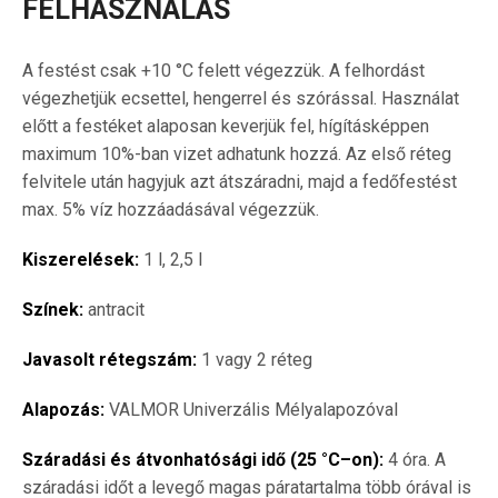
FELHASZNÁLÁS
A festést csak +10 °C felett végezzük. A felhordást
végezhetjük ecsettel, hengerrel és szórással. Használat
előtt a festéket alaposan keverjük fel, hígításképpen
maximum 10%-ban vizet adhatunk hozzá. Az első réteg
felvitele után hagyjuk azt átszáradni, majd a fedőfestést
max. 5% víz hozzáadásával végezzük.
Kiszerelések:
1 l, 2,5 l
Színek:
antracit
Javasolt rétegszám:
1 vagy 2 réteg
Alapozás:
VALMOR Univerzális Mélyalapozóval
Száradási és átvonhatósági idő (25 °C–on):
4 óra. A
száradási időt a levegő magas páratartalma több órával is