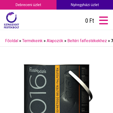
Debreceni üzlet
Nyíregyházi üzlet
0
Ft
Főoldal
»
Termékeink
»
Alapozók
»
Beltéri falfestékekhez
»