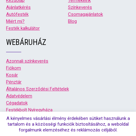
Kezdőlap
Termékeink
Ajánlatkérés
Színkeverés
Autófesték
Csomagajánlatok
Miért mi?
Blog
Festék kalkulátor
WEBÁRUHÁZ
Azonnali színkeverés
Fiókom
Kosár
Pénztár
Általános Szerződési Feltételek
Adatvédelem
Cégadatok
Festékbolt Nyíregyháza
Festékbolt Debrecen
A kényelmes vásárlási élmény érdekében sütiket használunk a
tartalom és a közösségi funkciók biztosításához, a weboldal
forgalmunk elemzéséhez és reklámozás céljából.