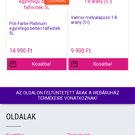
ÚJDONSÁG
Valmor mélyalapozó 1:8
arány (5 l)
Poli-Farbe Platinum
egyrétegű beltéri falfesték
5L
14 990
Ft
9 900
Ft
Kosárba!
Kosárba!
AZ OLDALON FELTÜNTETETT ÁRAK A WEBÁRUHÁZ
TERMÉKEIRE VONATKOZNAK!
OLDALAK