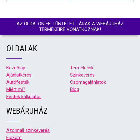
AZ OLDALON FELTÜNTETETT ÁRAK A WEBÁRUHÁZ
TERMÉKEIRE VONATKOZNAK!
OLDALAK
Kezdőlap
Termékeink
Ajánlatkérés
Színkeverés
Autófesték
Csomagajánlatok
Miért mi?
Blog
Festék kalkulátor
WEBÁRUHÁZ
Azonnali színkeverés
Fiókom