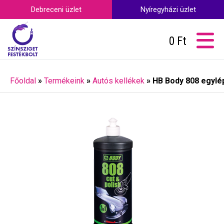
Debreceni üzlet
Nyíregyházi üzlet
0
Ft
Főoldal
»
Termékeink
»
Autós kellékek
»
HB Body 808 egylé