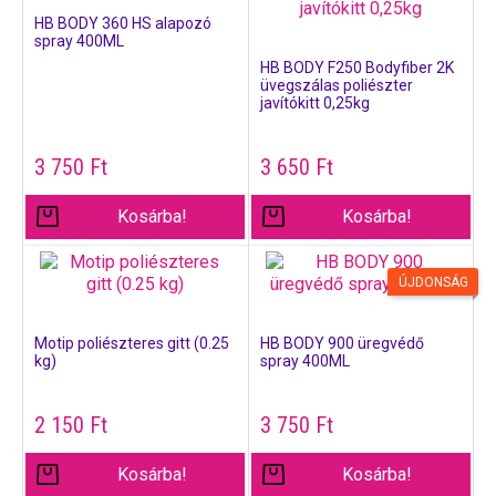
HB BODY 360 HS alapozó
spray 400ML
HB BODY F250 Bodyfiber 2K
üvegszálas poliészter
javítókitt 0,25kg
3 750
Ft
3 650
Ft
Kosárba!
Kosárba!
ÚJDONSÁG
Motip poliészteres gitt (0.25
HB BODY 900 üregvédő
kg)
spray 400ML
2 150
Ft
3 750
Ft
Kosárba!
Kosárba!