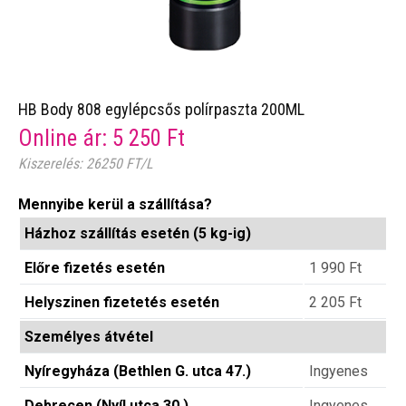
HB Body 808 egylépcsős polírpaszta 200ML
Online ár:
5 250
Ft
Kiszerelés: 26250 FT/L
Mennyibe kerül a szállítása?
Házhoz szállítás esetén (5 kg-ig)
Előre fizetés esetén
1 990
Ft
Helyszinen fizetetés esetén
2 205
Ft
Személyes átvétel
Nyíregyháza (Bethlen G. utca 47.)
Ingyenes
Debrecen (Nyíl utca 30.)
Ingyenes