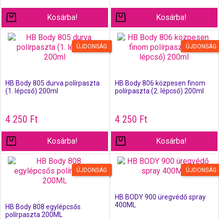
Kosárba!
Kosárba!
ÚJDONSÁG
ÚJDONSÁG
HB Body 805 durva polírpaszta
HB Body 806 közpesen finom
(1. lépcső) 200ml
polírpaszta (2. lépcső) 200ml
4 250
Ft
4 250
Ft
Kosárba!
Kosárba!
ÚJDONSÁG
ÚJDONSÁG
HB BODY 900 üregvédő spray
400ML
HB Body 808 egylépcsős
polírpaszta 200ML