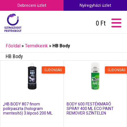
Debreceni üzlet
Nyíregyházi üzlet
0
Ft
Főoldal
»
Termékeink
»
HB Body
HB Body
ÚJDONSÁG
ÚJDONSÁG
„HB BODY 807 finom
BODY 600 FESTÉKMARÓ
polírpaszta (hologram
SPRAY 400 ML ECO PAINT
mentesítő) 3.lépcső 200 ML
REMOVER SZÍNTELEN