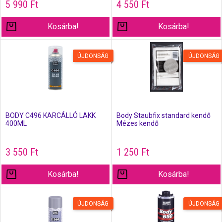
5 990
Ft
4 550
Ft
Kosárba!
Kosárba!
ÚJDONSÁG
ÚJDONSÁG
BODY C496 KARCÁLLÓ LAKK
Body Staubfix standard kendő
400ML
Mézes kendő
3 550
Ft
1 250
Ft
Kosárba!
Kosárba!
ÚJDONSÁG
ÚJDONSÁG