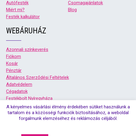
Autófesték
Csomagajánlatok
Miért mi?
Blog
Festék kalkulátor
WEBÁRUHÁZ
Azonnali színkeverés
Fiókom
Kosár
Pénztár
Általános Szerződési Feltételek
Adatvédelem
Cégadatok
Festékbolt Nyíregyháza
Festékbolt Debrecen
A kényelmes vásárlási élmény érdekében sütiket használunk a
tartalom és a közösségi funkciók biztosításához, a weboldal
forgalmunk elemzéséhez és reklámozás céljából.
© Copyright 2026. Színsziget festékbolt debrecen, és