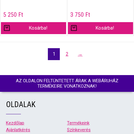
5 250
Ft
3 750
Ft
Kosárba!
Kosárba!
1
2
→
AZ OLDALON FELTÜNTETETT ÁRAK A WEBÁRUHÁZ
TERMÉKEIRE VONATKOZNAK!
OLDALAK
Kezdőlap
Termékeink
Ajánlatkérés
Színkeverés