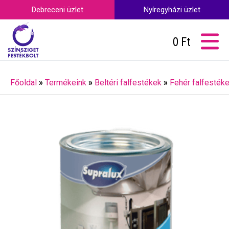
Debreceni üzlet
Nyíregyházi üzlet
0
Ft
Főoldal
»
Termékeink
»
Beltéri falfestékek
»
Fehér falfesték