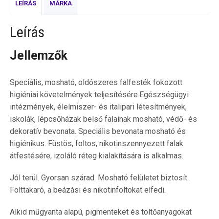
LEÍRÁS
MÁRKA
Leírás
Jellemzők
Speciális, mosható, oldószeres falfesték fokozott
higiéniai követelmények teljesítésére.Egészségügyi
intézmények, élelmiszer- és italipari létesítmények,
iskolák, lépcsőházak belső falainak mosható, védő- és
dekoratív bevonata. Speciális bevonata mosható és
higiénikus. Füstös, foltos, nikotinszennyezett falak
átfestésére, izoláló réteg kialakítására is alkalmas.
Jól terül. Gyorsan szárad. Mosható felületet biztosít.
Folttakaró, a beázási és nikotinfoltokat elfedi.
Alkid műgyanta alapú, pigmenteket és töltőanyagokat