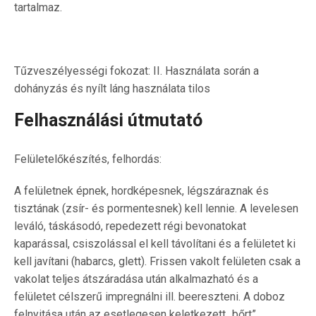
tartalmaz.
Tűzveszélyességi fokozat: II. Használata során a
dohányzás és nyílt láng használata tilos
Felhasználási útmutató
Felületelőkészítés, felhordás:
A felületnek épnek, hordképesnek, légszáraznak és
tisztának (zsír- és pormentesnek) kell lennie. A levelesen
leváló, táskásodó, repedezett régi bevonatokat
kaparással, csiszolással el kell távolítani és a felületet ki
kell javítani (habarcs, glett). Frissen vakolt felületen csak a
vakolat teljes átszáradása után alkalmazható és a
felületet célszerű impregnálni ill. beereszteni. A doboz
felnyitása után az esetlegesen keletkezett „bőrt”