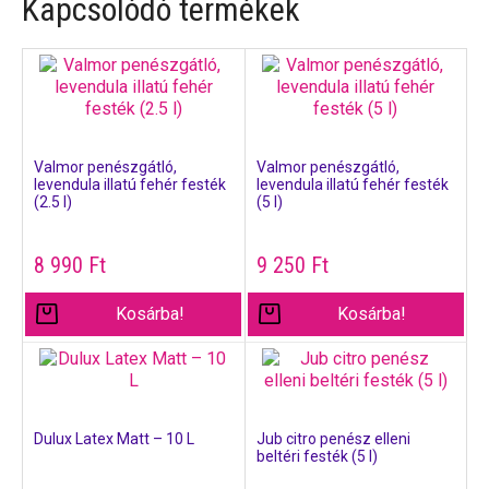
Kapcsolódó termékek
Valmor penészgátló,
Valmor penészgátló,
levendula illatú fehér festék
levendula illatú fehér festék
(2.5 l)
(5 l)
8 990
Ft
9 250
Ft
Kosárba!
Kosárba!
Dulux Latex Matt – 10 L
Jub citro penész elleni
beltéri festék (5 l)