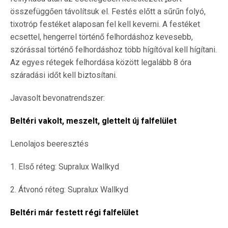
összefüggően távolítsuk el. Festés előtt a sűrűn folyó,
tixotróp festéket alaposan fel kell keverni. A festéket
ecsettel, hengerrel történő felhordáshoz kevesebb,
szórással történő felhordáshoz több hígítóval kell hígítani.
Az egyes rétegek felhordása között legalább 8 óra
száradási időt kell biztosítani.
Javasolt bevonatrendszer:
Beltéri vakolt, meszelt, glettelt új falfelület
Lenolajos beeresztés
1. Első réteg: Supralux Wallkyd
2. Átvonó réteg: Supralux Wallkyd
Beltéri már festett régi falfelület