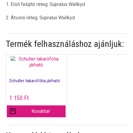
1. Első felújító réteg: Supralux Wallkyd
2. Átvonó réteg: Supralux Wallkyd
Termék felhasználáshoz ajánljuk:
Schuller takarófólia járható
1 150
Ft
Kosárba!