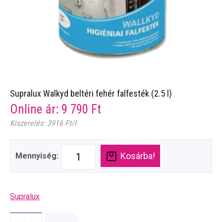
Supralux Walkyd beltéri fehér falfesték (2.5 l)
Online ár:
9 790
Ft
Kiszerelés: 3916 Ft/l
Kosárba!
Mennyiség:
Supralux