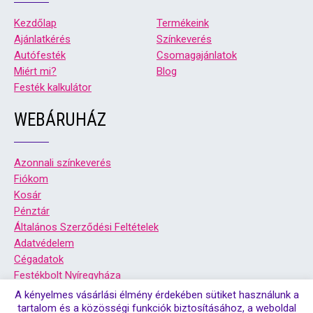
Kezdőlap
Termékeink
Ajánlatkérés
Színkeverés
Autófesték
Csomagajánlatok
Miért mi?
Blog
Festék kalkulátor
WEBÁRUHÁZ
Azonnali színkeverés
Fiókom
Kosár
Pénztár
Általános Szerződési Feltételek
Adatvédelem
Cégadatok
Festékbolt Nyíregyháza
Festékbolt Debrecen
A kényelmes vásárlási élmény érdekében sütiket használunk a
tartalom és a közösségi funkciók biztosításához, a weboldal