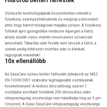
Hidrofób beltéri falfesték
Víztaszító technológiájának köszönhetően ellenáll a
folyékony szennyeződéseknek és megóvja a bevonatot
attól, hogy bármit túlságosan magába szívjon. A folyékony
foltokat apró gyöngyökbe rendezve lepergeti a falról,
amely ezután vizes, enyhén mosószeres szivaccsal
lemosható. Takarítás után festék nem távozik a falról, a
színek pedig többszöri tisztítás után is élénkek,
ragyogóak maradnak!
10x ellenállóbb
Az EasyCare színes beltéri falfesték túlteljesíti az MSZ
EN 13300:2001 szabvány legmagasabb osztályainak
követelményeit. A nedves dörzsállóság szerint 1.
osztályba sorolható festékek 200 dörzsciklus utáni
rétegvastagság vesztesége nem haladhatja meg az 5 μm-
t (micron). A Dulux EasyCare rétegvastagság vesztesége