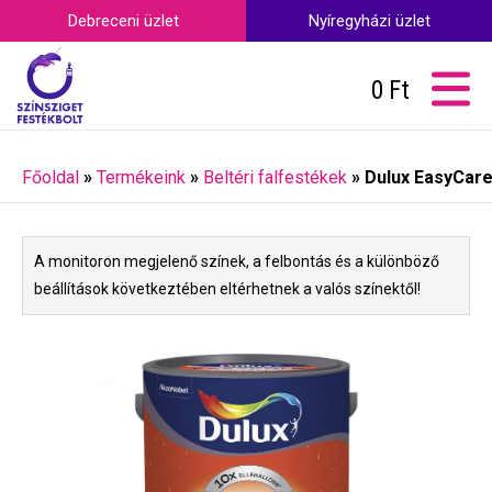
Debreceni üzlet
Nyíregyházi üzlet
0
Ft
Főoldal
»
Termékeink
»
Beltéri falfestékek
»
Dulux EasyCare 
A monitoron megjelenő színek, a felbontás és a különböző
beállítások következtében eltérhetnek a valós színektől!