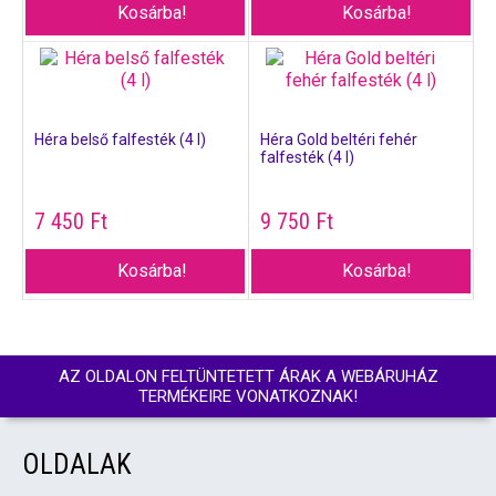
Kosárba!
Kosárba!
Héra belső falfesték (4 l)
Héra Gold beltéri fehér
falfesték (4 l)
7 450
Ft
9 750
Ft
Kosárba!
Kosárba!
AZ OLDALON FELTÜNTETETT ÁRAK A WEBÁRUHÁZ
TERMÉKEIRE VONATKOZNAK!
OLDALAK