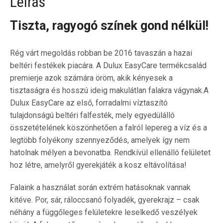
Leírás
Tiszta, ragyogó színek gond nélkül!
Rég várt megoldás robban be 2016 tavaszán a hazai
beltéri festékek piacára. A Dulux EasyCare termékcsalád
premierje azok számára öröm, akik kényesek a
tisztaságra és hosszú ideig makulátlan falakra vágynak.A
Dulux EasyCare az első, forradalmi víztaszító
tulajdonságú beltéri falfesték, mely egyedülálló
összetételének köszönhetően a falról lepereg a víz és a
legtöbb folyékony szennyeződés, amelyek így nem
hatolnak mélyen a bevonatba. Rendkívül ellenálló felületet
hoz létre, amelyről gyerekjáték a kosz eltávolítása!
Falaink a használat során extrém hatásoknak vannak
kitéve. Por, sár, ráloccsanó folyadék, gyerekrajz – csak
néhány a függőleges felületekre leselkedő veszélyek