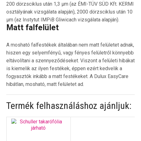
200 dörzsciklus után 1,3 μm (az ÉMI-TÜV SÜD Kft. KERMI
osztályának vizsgálata alapján), 2000 dörzsciklus után 10
μm (az Instytut IMPiB Gliwicach vizsgálata alapján).
Matt falfelület
A mosható falfestékek általában nem matt felületet adnak,
hiszen egy selyemfényű, vagy fényes felületről könnyebb
eltávolítani a szennyeződéseket. Viszont a felületi hibákat
is kiemelik az ilyen festékek, éppen ezért kedvelik a
fogyasztók inkább a matt festékeket. A Dulux EasyCare
hibátlan, mosható, matt felületet ad.
Termék felhasználáshoz ajánljuk: