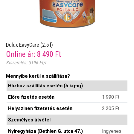
Dulux EasyCare (2.5 l)
Online ár:
8 490
Ft
Kiszerelés: 3196 Ft/l
Mennyibe kerül a szállítása?
Házhoz szállítás esetén (5 kg-ig)
Előre fizetés esetén
1 990
Ft
Helyszinen fizetetés esetén
2 205
Ft
Személyes átvétel
Nyíregyháza (Bethlen G. utca 47.)
Ingyenes