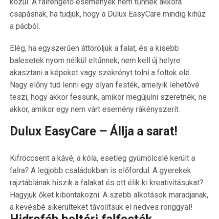
közül. A falrengető események nem tűnnek akkora
csapásnak, ha tudjuk, hogy a Dulux EasyCare mindig kihúz
a pácból.
Elég, ha egyszerűen áttöröljük a falat, és a kisebb
balesetek nyom nélkül eltűnnek, nem kell új helyre
akasztani a képeket vagy szekrényt tolni a foltok elé.
Nagy előny tud lenni egy olyan festék, amelyik lehetővé
teszi, hogy akkor fessünk, amikor megújulni szeretnék, ne
akkor, amikor egy nem várt esemény rákényszerít.
Dulux EasyCare – Állja a sarat!
Kifröccsent a kávé, a kóla, esetleg gyümölcslé került a
falra? A legjobb családokban is előfordul. A gyerekek
rajztáblának hiszik a falakat és ott élik ki kreativitásukat?
Hagyjuk őket kibontakozni. A szebb alkotások maradjanak,
a kevésbé sikerülteket távolítsuk el nedves ronggyal!