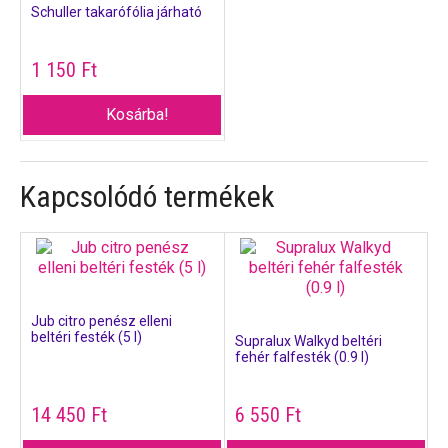
Schuller takarófólia járható
1 150
Ft
Kosárba!
Kapcsolódó termékek
Jub citro penész elleni
beltéri festék (5 l)
Supralux Walkyd beltéri
fehér falfesték (0.9 l)
14 450
Ft
6 550
Ft