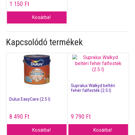
1 150
Ft
Kosárba!
Kapcsolódó termékek
Supralux Walkyd beltéri
fehér falfesték (2.5 l)
Dulux EasyCare (2.5 l)
8 490
Ft
9 790
Ft
Kosárba!
Kosárba!