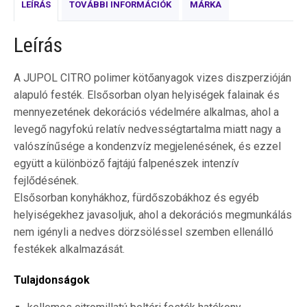
LEÍRÁS
TOVÁBBI INFORMÁCIÓK
MÁRKA
Leírás
A JUPOL CITRO polimer kötőanyagok vizes diszperzióján
alapuló festék. Elsősorban olyan helyiségek falainak és
mennyezetének dekorációs védelmére alkalmas, ahol a
levegő nagyfokú relatív nedvességtartalma miatt nagy a
valószínűsége a kondenzvíz megjelenésének, és ezzel
együtt a különböző fajtájú falpenészek intenzív
fejlődésének.
Elsősorban konyhákhoz, fürdőszobákhoz és egyéb
helyiségekhez javasoljuk, ahol a dekorációs megmunkálás
nem igényli a nedves dörzsöléssel szemben ellenálló
festékek alkalmazását.
Tulajdonságok