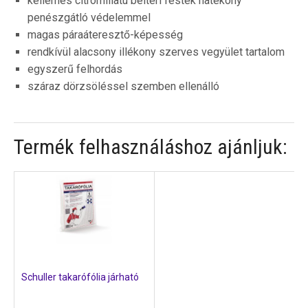
kellemes citromillatú beltéri festék hatékony
penészgátló védelemmel
magas páraáteresztő-képesség
rendkívül alacsony illékony szerves vegyület tartalom
egyszerű felhordás
száraz dörzsöléssel szemben ellenálló
Termék felhasználáshoz ajánljuk:
Schuller takarófólia járható