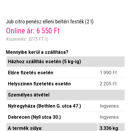
Jub citro penész elleni beltéri festék (2 l)
Online ár:
6 550
Ft
Kiszerelés: 3275 FT /L
Mennyibe kerül a szállítása?
Házhoz szállítás esetén (5 kg-ig)
Előre fizetés esetén
1 990
Ft
Helyszinen fizetetés esetén
2 205
Ft
Személyes átvétel
Nyíregyháza (Bethlen G. utca 47.)
Ingyenes
Debrecen (Nyíl utca 30.)
Ingyenes
A termék súlya:
3.336 kg