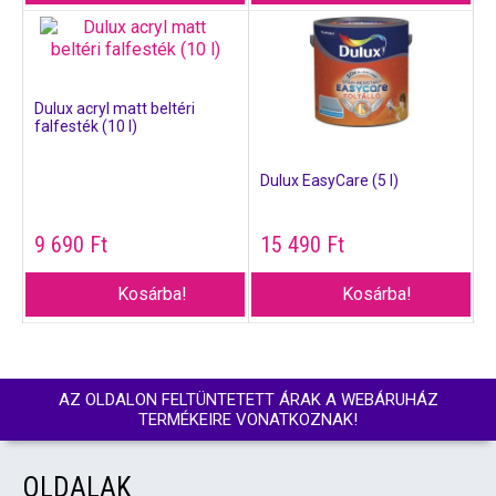
Dulux acryl matt beltéri
falfesték (10 l)
Dulux EasyCare (5 l)
9 690
Ft
15 490
Ft
Kosárba!
Kosárba!
AZ OLDALON FELTÜNTETETT ÁRAK A WEBÁRUHÁZ
TERMÉKEIRE VONATKOZNAK!
OLDALAK