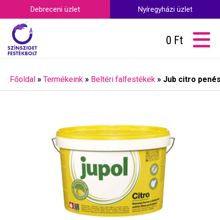
Debreceni üzlet
Nyíregyházi üzlet
0
Ft
Főoldal
»
Termékeink
»
Beltéri falfestékek
»
Jub citro penész