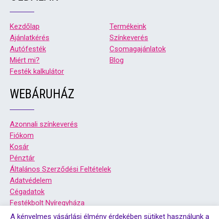
Kezdőlap
Termékeink
Ajánlatkérés
Színkeverés
Autófesték
Csomagajánlatok
Miért mi?
Blog
Festék kalkulátor
WEBÁRUHÁZ
Azonnali színkeverés
Fiókom
Kosár
Pénztár
Általános Szerződési Feltételek
Adatvédelem
Cégadatok
Festékbolt Nyíregyháza
Festékbolt Debrecen
A kényelmes vásárlási élmény érdekében sütiket használunk a