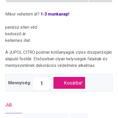
Mikor vehetem át?
1-3 munkanap!
penész ellen véd
kedvező ár
kellemes illat
A JUPOL CITRO polimer kötőanyagok vizes diszperzióján
alapuló festék. Elsősorban olyan helyiségek falainak és
mennyezetének dekorációs védelmére alkalmas.
Kosárba!
Mennyiség:
Jub