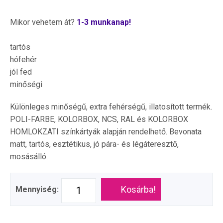
Mikor vehetem át?
1-3 munkanap!
tartós
hófehér
jól fed
minőségi
Különleges minőségű, extra fehérségű, illatosított termék.
POLI-FARBE, KOLORBOX, NCS, RAL és KOLORBOX
HOMLOKZATI színkártyák alapján rendelhető. Bevonata
matt, tartós, esztétikus, jó pára- és légáteresztő,
mosásálló.
Kosárba!
Mennyiség: