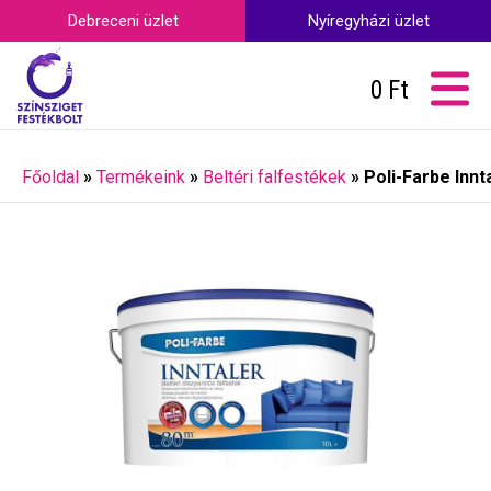
Debreceni üzlet
Nyíregyházi üzlet
0
Ft
Főoldal
»
Termékeink
»
Beltéri falfestékek
»
Poli-Farbe Innta