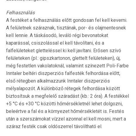
Felhasználás
A festéket a felhasználás előtt gondosan fel kell keverni.
A felületnek száraznak, tisztának, por- és olajmentesnek
kell lennie. A táskásodó, leváló régi bevonatokat
kaparással, csiszolással el kell távolítani, és a
falfelületeket gletteléssel ki kell javítani. Erősen szívó
felületeken (pl.: gipszkartonon, glettelt felületeken), új,
még festetlen vakolatoknál, valamint színezett Poli-Farbe
Inntaler beltéri diszperziós falfesték felhordása előtt,
első rétegben alkalmazzunk Inntaler diszperziós
mélyalapozót. A különböző rétegek felhordása között
biztosítsuk a megfelelő száradást (kb.: 2 óra). A festékkel
+5 °C és +30 °C közötti hőmérsékletnél lehet dolgozni,
beleértve a fal és a környezet hőmérsékletét is. Festés
után a szerszámokat vízzel azonnal el kell mosni, mert a
száraz festék csak oldószerrel távolítható el.