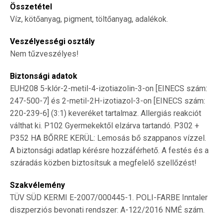
Összetétel
Víz, kötőanyag, pigment, töltőanyag, adalékok.
Veszélyességi osztály
Nem tűzveszélyes!
Biztonsági adatok
EUH208 5-klór-2-metil-4-izotiazolin-3-on [EINECS szám:
247-500-7] és 2-metil-2H-izotiazol-3-on [EINECS szám:
220-239-6] (3:1) keveréket tartalmaz. Allergiás reakciót
válthat ki. P102 Gyermekektől elzárva tartandó. P302 +
P352 HA BŐRRE KERÜL: Lemosás bő szappanos vízzel.
A biztonsági adatlap kérésre hozzáférhető. A festés és a
száradás közben biztosítsuk a megfelelő szellőzést!
Szakvélemény
TÜV SÜD KERMI E-2007/000445-1. POLI-FARBE Inntaler
diszperziós bevonati rendszer: A-122/2016 NMÉ szám.