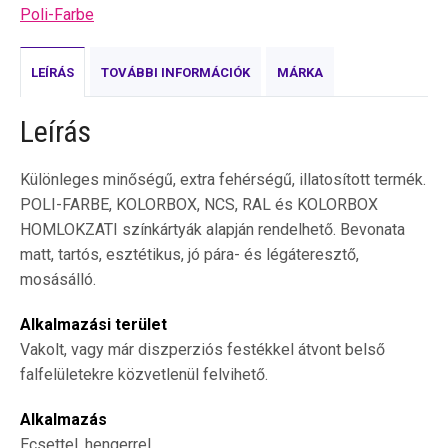
Poli-Farbe
LEÍRÁS
TOVÁBBI INFORMÁCIÓK
MÁRKA
Leírás
Különleges minőségű, extra fehérségű, illatosított termék.
POLI-FARBE, KOLORBOX, NCS, RAL és KOLORBOX
HOMLOKZATI színkártyák alapján rendelhető. Bevonata
matt, tartós, esztétikus, jó pára- és légáteresztő,
mosásálló.
Alkalmazási terület
Vakolt, vagy már diszperziós festékkel átvont belső
falfelületekre közvetlenül felvihető.
Alkalmazás
Ecsettel, hengerrel.