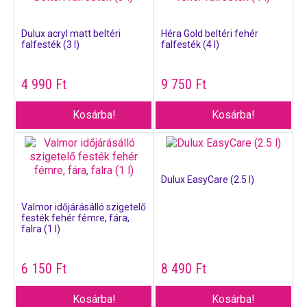
Dulux acryl matt beltéri
Héra Gold beltéri fehér
falfesték (3 l)
falfesték (4 l)
4 990
Ft
9 750
Ft
Kosárba!
Kosárba!
Dulux EasyCare (2.5 l)
Valmor időjárásálló szigetelő
festék fehér fémre, fára,
falra (1 l)
6 150
Ft
8 490
Ft
Kosárba!
Kosárba!