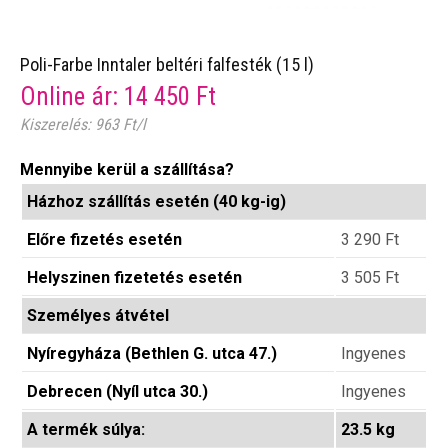
Poli-Farbe Inntaler beltéri falfesték (15 l)
Online ár:
14 450
Ft
Kiszerelés: 963 Ft/l
Mennyibe kerül a szállítása?
Házhoz szállítás esetén (40 kg-ig)
Előre fizetés esetén
3 290
Ft
Helyszinen fizetetés esetén
3 505
Ft
Személyes átvétel
Nyíregyháza (Bethlen G. utca 47.)
Ingyenes
Debrecen (Nyíl utca 30.)
Ingyenes
A termék súlya:
23.5 kg