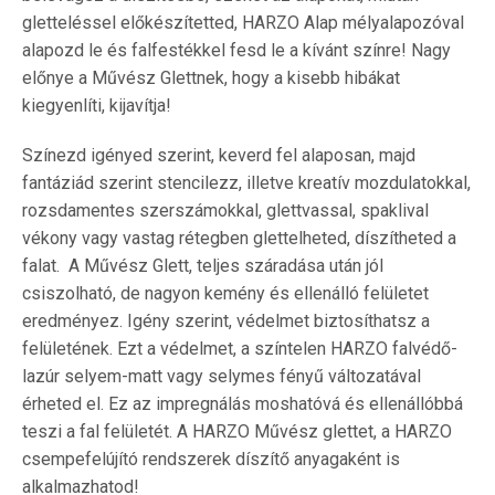
gletteléssel előkészítetted, HARZO Alap mélyalapozóval
alapozd le és falfestékkel fesd le a kívánt színre! Nagy
előnye a Művész Glettnek, hogy a kisebb hibákat
kiegyenlíti, kijavítja!
Színezd igényed szerint, keverd fel alaposan, majd
fantáziád szerint stencilezz, illetve kreatív mozdulatokkal,
rozsdamentes szerszámokkal, glettvassal, spaklival
vékony vagy vastag rétegben glettelheted, díszítheted a
falat. A Művész Glett, teljes száradása után jól
csiszolható, de nagyon kemény és ellenálló felületet
eredményez. Igény szerint, védelmet biztosíthatsz a
felületének. Ezt a védelmet, a színtelen HARZO falvédő-
lazúr selyem-matt vagy selymes fényű változatával
érheted el. Ez az impregnálás moshatóvá és ellenállóbbá
teszi a fal felületét. A HARZO Művész glettet, a HARZO
csempefelújító rendszerek díszítő anyagaként is
alkalmazhatod!