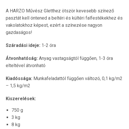
A HARZO Művész Gletthez ötször kevesebb színező
pasztát kell öntened a beltéri és kültéri falfestékekhez és
vakolatokhoz képest, ezért a színezése nagyon
gazdaságos!
Száradási ideje:
1-2 óra
Átvonhatóság:
Anyag vastagságtól függően, 1-3 óra
elteltével átvonható
Kiadóssága:
Munkafeladattól függően változó, 0,1 kg/m2
– 1,5 kg/m2
Kiszerelések:
750 g
3 kg
8 kg