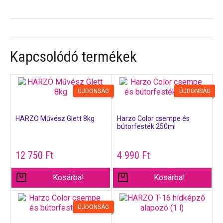
Kapcsolódó termékek
ÚJDONSÁG
ÚJDONSÁG
HARZO Művész Glett 8kg
Harzo Color csempe és
bútorfesték 250ml
12 750
Ft
4 990
Ft
Kosárba!
Kosárba!
ÚJDONSÁG