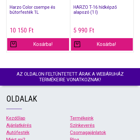
Harzo Color csempe és
HARZO T-16 hídképző
bútorfesték 1L
alapozó (1 l)
10 150
Ft
5 990
Ft
Kosárba!
Kosárba!
AZ OLDALON FELTÜNTETETT ÁRAK A WEBÁRUHÁZ
TERMÉKEIRE VONATKOZNAK!
OLDALAK
Kezdőlap
Termékeink
Ajánlatkérés
Színkeverés
Autófesték
Csomagajánlatok
Miért mi?
Blog