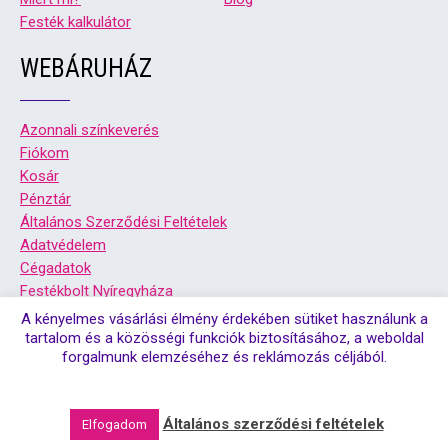
Festék kalkulátor
WEBÁRUHÁZ
Azonnali színkeverés
Fiókom
Kosár
Pénztár
Általános Szerződési Feltételek
Adatvédelem
Cégadatok
Festékbolt Nyíregyháza
Festékbolt Debrecen
A kényelmes vásárlási élmény érdekében sütiket használunk a
tartalom és a közösségi funkciók biztosításához, a weboldal
forgalmunk elemzéséhez és reklámozás céljából.
© Copyright 2026. Színsziget festékbolt debrecen, és
nyíregyháza | Minden jog fenntartva!
Általános szerződési feltételek
Elfogadom