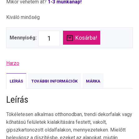
Mikor vehetem át?
1-3 munkanap!
Kiváló minőség
Kosárba!
Mennyiség:
Harzo
LEÍRÁS
TOVÁBBI INFORMÁCIÓK
MÁRKA
Leírás
Tökéletesen alkalmas otthonodban, trendi dekorfalak vagy
kőhatású felületek kialakítására festett, vakolt,
gipszkartonozott oldalfalakon, mennyezeteken. Mielőtt
belevágsz a díszítésbe, ezeket az alapokat, miután