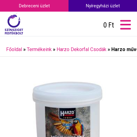
Debreceni üzlet
Nyíregyházi üzlet
0
Ft
Főoldal
»
Termékeink
»
Harzo Dekorfal Csodák
»
Harzo művé