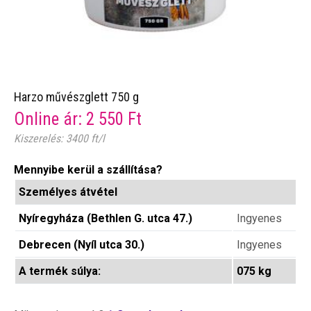
Harzo művészglett 750 g
Online ár:
2 550
Ft
Kiszerelés: 3400 ft/l
Mennyibe kerül a szállítása?
Személyes átvétel
Nyíregyháza (Bethlen G. utca 47.)
Ingyenes
Debrecen (Nyíl utca 30.)
Ingyenes
A termék súlya:
075 kg