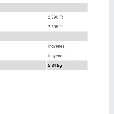
2 390
Ft
2 605
Ft
Ingyenes
Ingyenes
5.84 kg