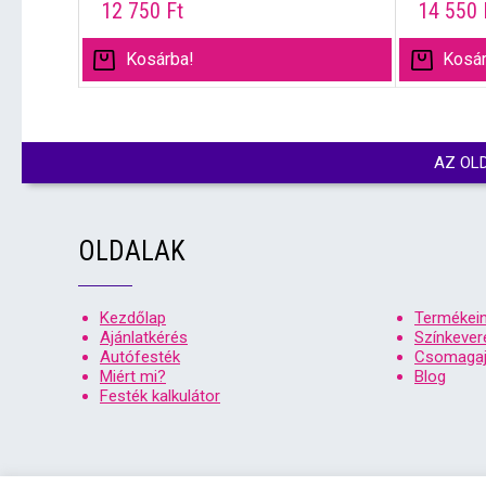
12 750
Ft
14 550
Kosárba!
Kosár
AZ OL
OLDALAK
Kezdőlap
Termékei
Ajánlatkérés
Színkever
Autófesték
Csomagaj
Miért mi?
Blog
Festék kalkulátor