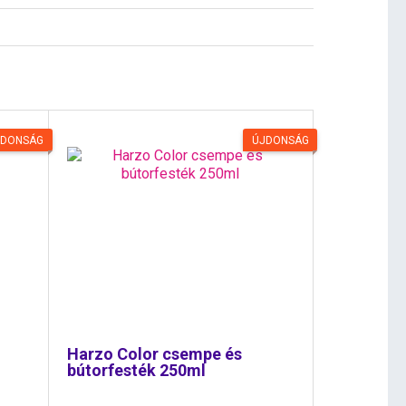
JDONSÁG
ÚJDONSÁG
Harzo Color csempe és
bútorfesték 250ml