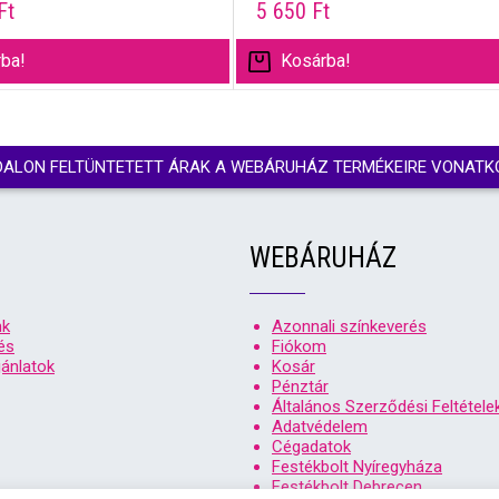
Ft
5 650
Ft
ba!
Kosárba!
DALON FELTÜNTETETT ÁRAK A WEBÁRUHÁZ TERMÉKEIRE VONATK
WEBÁRUHÁZ
nk
Azonnali színkeverés
és
Fiókom
ánlatok
Kosár
Pénztár
Általános Szerződési Feltétele
Adatvédelem
Cégadatok
Festékbolt Nyíregyháza
Festékbolt Debrecen