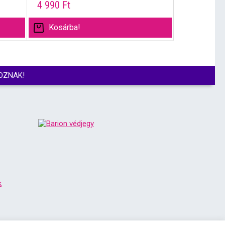
4 990
Ft
Kosárba!
OZNAK!
k