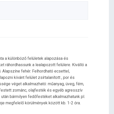
ta a különböző felületek alapozása és
et ráhordhassunk a lealapozott felülere. Kiválló a
 Alapszíne fehér. Felhordható ecsettel,
pozni kívánt felület zsírtalanított , por és
ssége véget alkalmazható: műanyag, üveg, fém,
, festett zománc, olajfesték és egyéb agresszív
 után bármilyen fedőfestéket alkalmazhatunk pl.
eje megfelelő körülmények között kb. 1-2 óra.