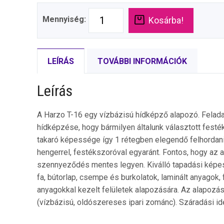
Mennyiség:
Kosárba!
LEÍRÁS
TOVÁBBI INFORMÁCIÓK
Leírás
A Harzo T-16 egy vízbázisú hídképző alapozó. Felada
hídképzése, hogy bármilyen általunk választott festék
takaró képessége így 1 rétegben elegendő felhordani.
hengerrel, festékszoróval egyaránt. Fontos, hogy az ala
szennyeződés mentes legyen. Kiválló tapadási képe
fa, bútorlap, csempe és burkolatok, laminált anyagok
anyagokkal kezelt felületek alapozására. Az alapozás
(vízbázisú, oldószereses ipari zománc). Száradási id