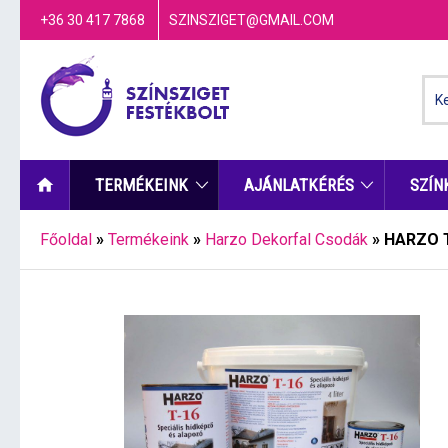
+36 30 417 7868
SZINSZIGET@GMAIL.COM
TERMÉKEINK
AJÁNLATKÉRÉS
SZÍN
Főoldal
»
Termékeink
»
Harzo Dekorfal Csodák
»
HARZO 