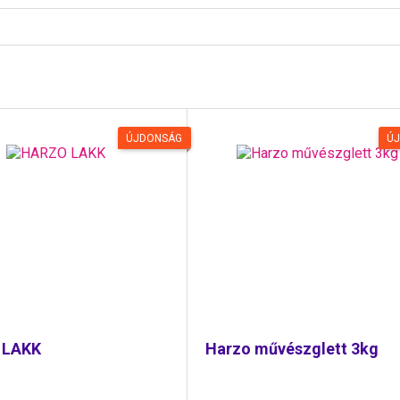
ÚJDONSÁG
Ú
 LAKK
Harzo művészglett 3kg