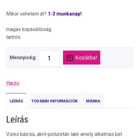
Mikor vehetem át?
1-3 munkanap!
magas kopásállóság
tartrós
Kosárba!
Mennyiség:
Harzo
LEÍRÁS
TOVÁBBI INFORMÁCIÓK
MÁRKA
Leírás
Vizes bázisú, akril-poliuretán lakk amely alkalmas bel