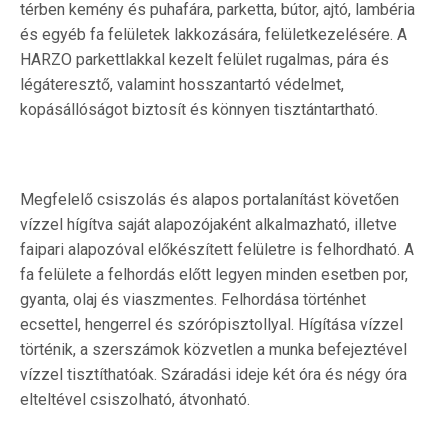
térben kemény és puhafára, parketta, bútor, ajtó, lambéria
és egyéb fa felületek lakkozására, felületkezelésére. A
HARZO parkettlakkal kezelt felület rugalmas, pára és
légáteresztő, valamint hosszantartó védelmet,
kopásállóságot biztosít és könnyen tisztántartható.
Megfelelő csiszolás és alapos portalanítást követően
vízzel hígítva saját alapozójaként alkalmazható, illetve
faipari alapozóval előkészített felületre is felhordható. A
fa felülete a felhordás előtt legyen minden esetben por,
gyanta, olaj és viaszmentes. Felhordása történhet
ecsettel, hengerrel és szórópisztollyal. Hígítása vízzel
történik, a szerszámok közvetlen a munka befejeztével
vízzel tisztíthatóak. Száradási ideje két óra és négy óra
elteltével csiszolható, átvonható.