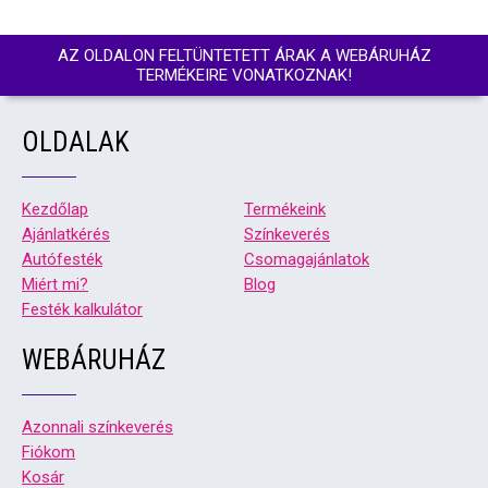
AZ OLDALON FELTÜNTETETT ÁRAK A WEBÁRUHÁZ
TERMÉKEIRE VONATKOZNAK!
OLDALAK
Kezdőlap
Termékeink
Ajánlatkérés
Színkeverés
Autófesték
Csomagajánlatok
Miért mi?
Blog
Festék kalkulátor
WEBÁRUHÁZ
Azonnali színkeverés
Fiókom
Kosár