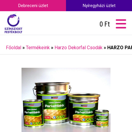
Debreceni üzlet
Nyíregyházi üzlet
0
Ft
Főoldal
»
Termékeink
»
Harzo Dekorfal Csodák
»
HARZO PA