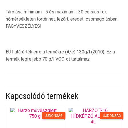
Tárolása minimum +5 és maximum +30 celsius fok
hőmérsékleten történhet, lezárt, eredeti csomagolásban.
FAGYVESZÉLYES!
EU határérték erre a termékre (A/e) 130g/l (2010). Ez a
termék legfeljebb 70 g/l VOC-ot tartalmaz.
Kapcsolódó termékek
ÚJDONSÁG
ÚJDONSÁG