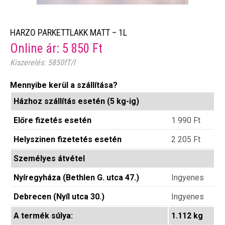
HARZO PARKETTLAKK MATT – 1L
Online ár:
5 850
Ft
Kiszerelés: 5850fT/l
Mennyibe kerül a szállítása?
Házhoz szállítás esetén (5 kg-ig)
Előre fizetés esetén
1 990
Ft
Helyszinen fizetetés esetén
2 205
Ft
Személyes átvétel
Nyíregyháza (Bethlen G. utca 47.)
Ingyenes
Debrecen (Nyíl utca 30.)
Ingyenes
A termék súlya:
1.112 kg