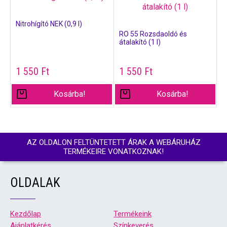
Nitrohígító NEK (0,9 l)
RO 55 Rozsdaoldó és
átalakító (1 l)
1 550
Ft
1 550
Ft
Kosárba!
Kosárba!
AZ OLDALON FELTÜNTETETT ÁRAK A WEBÁRUHÁZ
TERMÉKEIRE VONATKOZNAK!
OLDALAK
Kezdőlap
Termékeink
Ajánlatkérés
Színkeverés