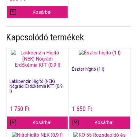
Kosárba!
Kapcsolódó termékek
Észter hígító (1 l)
Lakkbenzin Hígító (NEK)
Nógrádi Erdőkémia KFT (0.9
l)
1 750
Ft
1 650
Ft
Kosárba!
Kosárba!