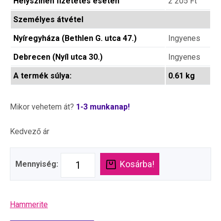
Helyszinen fizetetés esetén
2 205
Ft
Személyes átvétel
Nyíregyháza (Bethlen G. utca 47.)
Ingyenes
Debrecen (Nyíl utca 30.)
Ingyenes
A termék súlya:
0.61 kg
Mikor vehetem át?
1-3 munkanap!
Kedvező ár
Kosárba!
Mennyiség:
Hammerite