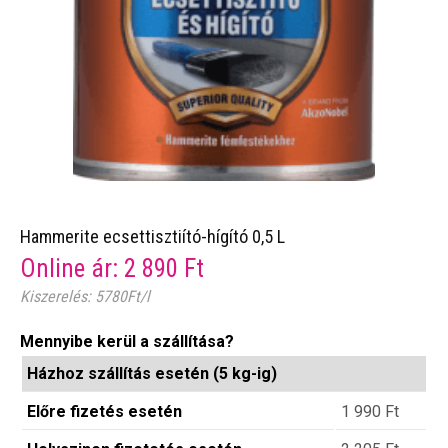
Hammerite ecsettisztiító-hígító 0,5 L
Online ár:
2 890
Ft
Kiszerelés: 5780Ft/l
Mennyibe kerül a szállítása?
Házhoz szállítás esetén (5 kg-ig)
Előre fizetés esetén
1 990
Ft