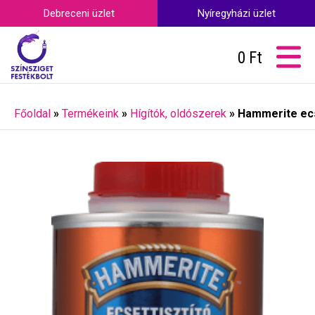
Debreceni üzlet
Nyíregyházi üzlet
0
Ft
Főoldal
»
Termékeink
»
Hígítók, oldószerek
»
Hammerite ecse