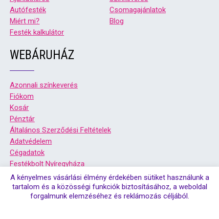
Autófesték
Csomagajánlatok
Miért mi?
Blog
Festék kalkulátor
WEBÁRUHÁZ
Azonnali színkeverés
Fiókom
Kosár
Pénztár
Általános Szerződési Feltételek
Adatvédelem
Cégadatok
Festékbolt Nyíregyháza
Festékbolt Debrecen
A kényelmes vásárlási élmény érdekében sütiket használunk a
tartalom és a közösségi funkciók biztosításához, a weboldal
forgalmunk elemzéséhez és reklámozás céljából.