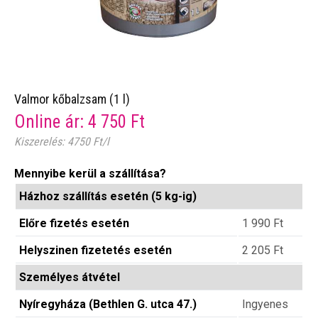
Valmor kőbalzsam (1 l)
Online ár:
4 750
Ft
Kiszerelés: 4750 Ft/l
Mennyibe kerül a szállítása?
Házhoz szállítás esetén (5 kg-ig)
Előre fizetés esetén
1 990
Ft
Helyszinen fizetetés esetén
2 205
Ft
Személyes átvétel
Nyíregyháza (Bethlen G. utca 47.)
Ingyenes