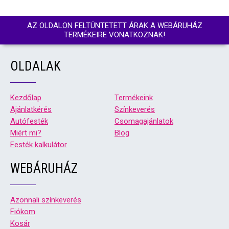
AZ OLDALON FELTÜNTETETT ÁRAK A WEBÁRUHÁZ
TERMÉKEIRE VONATKOZNAK!
OLDALAK
Kezdőlap
Termékeink
Ajánlatkérés
Színkeverés
Autófesték
Csomagajánlatok
Miért mi?
Blog
Festék kalkulátor
WEBÁRUHÁZ
Azonnali színkeverés
Fiókom
Kosár