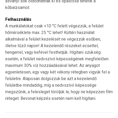
ásványi sók oldódhatnak ki és opálossá tehetik a
kőbalzsamot.
Felhasználás
A munkálatokat csak +10 °C felett végezzük, a felület
hőmérséklete max. 25 °C lehet! Kültéri használat
alkalmával a felület kezelését ne végezzük esőben,
illetve tűző napon! A kezelendő részeket ecsettel,
hengerrel, vagy kefével festhetjük. Hígítani szükség
esetén, a felület nedvszívó képességének megfelelően
maximum 30% víz hozzáadásával lehet. Az anyagot
egyenletesen, egy vagy két vékony rétegben vigyük fel a
felületre. Alaposan dolgozzuk be azt a kezelendő
felületbe mindaddig, míg a nedvszívó képessége
megszűnik, a felesleget töröljük le, hogy ne képezzen film
réteget. Bevonat képzés esetén nem kell hígítani.