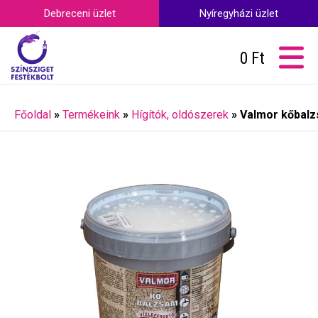
Debreceni üzlet
Nyíregyházi üzlet
0
Ft
Főoldal
»
Termékeink
»
Hígítók, oldószerek
»
Valmor kőbalzs