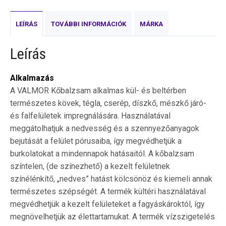
LEÍRÁS
TOVÁBBI INFORMÁCIÓK
MÁRKA
Leírás
Alkalmazás
A VALMOR Kőbalzsam alkalmas kül- és beltérben
természetes kövek, tégla, cserép, díszkő, mészkő járó-
és falfelületek impregnálására. Használatával
meggátolhatjuk a nedvesség és a szennyezőanyagok
bejutását a felület pórusaiba, így megvédhetjük a
burkolatokat a mindennapok hatásaitól. A kőbalzsam
színtelen, (de színezhető) a kezelt felületnek
színélénkítő, „nedves” hatást kölcsönöz és kiemeli annak
természetes szépségét. A termék kültéri használatával
megvédhetjük a kezelt felületeket a fagyáskároktól, így
megnövelhetjük az élettartamukat. A termék vízszigetelés