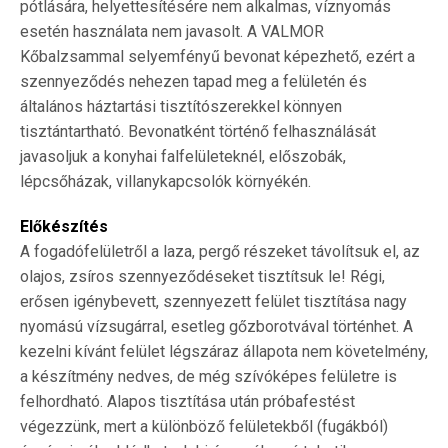
pótlására, helyettesítésére nem alkalmas, víznyomás
esetén használata nem javasolt. A VALMOR
Kőbalzsammal selyemfényű bevonat képezhető, ezért a
szennyeződés nehezen tapad meg a felületén és
általános háztartási tisztítószerekkel könnyen
tisztántartható. Bevonatként történő felhasználását
javasoljuk a konyhai falfelületeknél, előszobák,
lépcsőházak, villanykapcsolók környékén.
Előkészítés
A fogadófelületről a laza, pergő részeket távolítsuk el, az
olajos, zsíros szennyeződéseket tisztítsuk le! Régi,
erősen igénybevett, szennyezett felület tisztítása nagy
nyomású vízsugárral, esetleg gőzborotvával történhet. A
kezelni kívánt felület légszáraz állapota nem követelmény,
a készítmény nedves, de még szívóképes felületre is
felhordható. Alapos tisztítása után próbafestést
végezzünk, mert a különböző felületekből (fugákból)