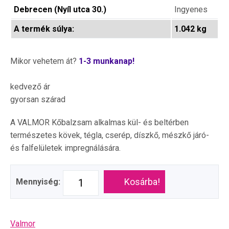
Debrecen (Nyíl utca 30.)
Ingyenes
A termék súlya:
1.042 kg
Mikor vehetem át?
1-3 munkanap!
kedvező ár
gyorsan szárad
A VALMOR Kőbalzsam alkalmas kül- és beltérben
természetes kövek, tégla, cserép, díszkő, mészkő járó-
és falfelületek impregnálására.
Kosárba!
Mennyiség:
Valmor