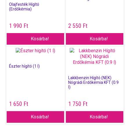
Olajfesték Hígító
(Erdőkémia)
1 990
Ft
2 550
Ft
Kosárba!
Kosárba!
Észter hígító (1 l)
Lakkbenzin Hígító (NEK)
Nógrádi Erdőkémia KFT (0.9
l)
1 650
Ft
1 750
Ft
Kosárba!
Kosárba!