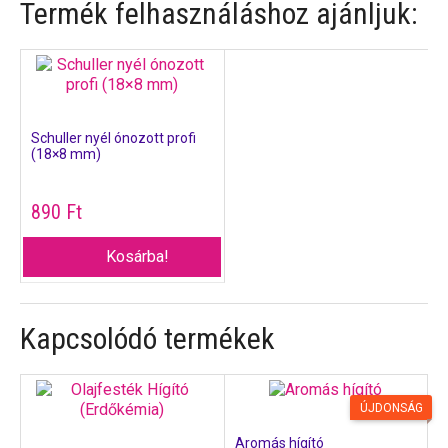
Termék felhasználáshoz ajánljuk:
Schuller nyél ónozott profi
(18×8 mm)
890
Ft
Kosárba!
Kapcsolódó termékek
ÚJDONSÁG
Aromás hígító