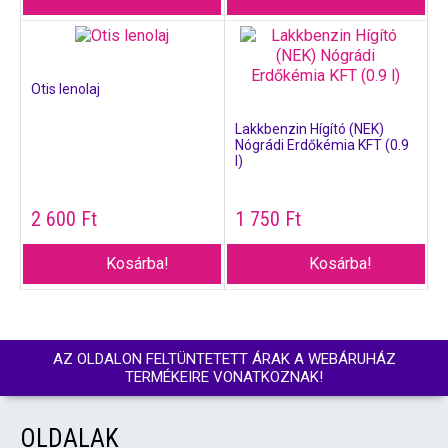
Otis lenolaj
Lakkbenzin Hígító (NEK)
Nógrádi Erdőkémia KFT (0.9
l)
2 600
Ft
1 750
Ft
Kosárba!
Kosárba!
AZ OLDALON FELTÜNTETETT ÁRAK A WEBÁRUHÁZ
TERMÉKEIRE VONATKOZNAK!
OLDALAK