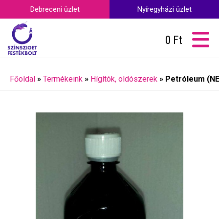
Debreceni üzlet
Nyíregyházi üzlet
0
Ft
Főoldal
»
Termékeink
»
Hígítók, oldószerek
»
Petróleum (NEK