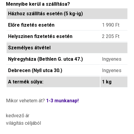
Mennyibe kerül a szállítása?
Házhoz szállítás esetén (5 kg-ig)
Előre fizetés esetén
1 990
Ft
Helyszinen fizetetés esetén
2 205
Ft
Személyes átvétel
Nyíregyháza (Bethlen G. utca 47.)
Ingyenes
Debrecen (Nyíl utca 30.)
Ingyenes
A termék súlya:
1 kg
Mikor vehetem át?
1-3 munkanap!
kedvező ár
világítás céljából