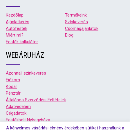
Kezdőlap
Termékeink
Ajánlatkérés
Színkeverés
Autófesték
Csomagajánlatok
Miért mi?
Blog
Festék kalkulátor
WEBÁRUHÁZ
Azonnali színkeverés
Fiókom
Kosár
Pénztár
Általános Szerződési Feltételek
Adatvédelem
Cégadatok
Festékbolt Nyíregyháza
Festékbolt Debrecen
A kényelmes vásárlási élmény érdekében sütiket használunk a