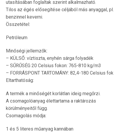
utasításában foglaltak szerint alkalmazható.
Tilos az égés elősegítése céljából más anyaggal, pl.
benzinnel keverni.
Összetétel:
Petróleum
Minőségi jellemzők:
– KÜLSŐ: víztiszta, enyhén sárga folyadék
– SŰRŰSÉG 20 Celsius fokon: 765-810 kg/m3
– FORRÁSPONT TARTOMÁNY: 82,4-180 Celsius fok
Eltarthatóság:
A termék a minőségét korlátlan ideig megőrzi.
A csomagolóanyag élettartama a raktározás
körülményeitől függ.
Csomagolás módja:
1 és 5 literes műanyag kannában