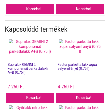
Kosárba!
Kosárba!
Kapcsolódó termékek
Supralux GEMINI 2
Factor parketta lakk aqua
komponensű parkettalakk
selyemfényű (0.75 l)
A+B (0.75 l)
7 250
Ft
4 250
Ft
Kosárba!
Kosárba!