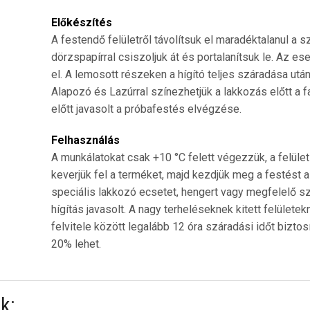
Előkészítés
A festendő felületről távolítsuk el maradéktalanul a
dörzspapírral csiszoljuk át és portalanítsuk le. Az es
el. A lemosott részeken a hígító teljes száradása utá
Alapozó és Lazúrral színezhetjük a lakkozás előtt a 
előtt javasolt a próbafestés elvégzése.
Felhasználás
A munkálatokat csak +10 °C felett végezzük, a felüle
keverjük fel a terméket, majd kezdjük meg a festést 
speciális lakkozó ecsetet, hengert vagy megfelelő 
hígítás javasolt. A nagy terheléseknek kitett felülete
felvitele között legalább 12 óra száradási időt bizt
20% lehet.
k: