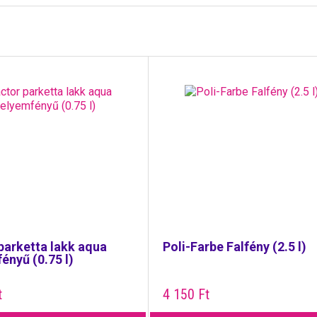
parketta lakk aqua
Poli-Farbe Falfény (2.5 l)
ényű (0.75 l)
t
4 150
Ft