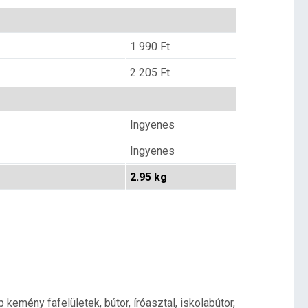
1 990
Ft
2 205
Ft
Ingyenes
Ingyenes
2.95 kg
emény fafelületek, bútor, íróasztal, iskolabútor,