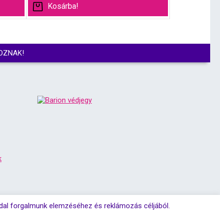
Kosárba!
OZNAK!
k
ldal forgalmunk elemzéséhez és reklámozás céljából.