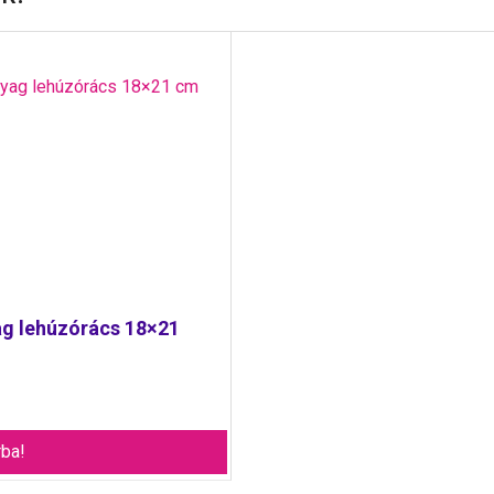
g lehúzórács 18×21
ba!