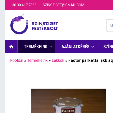
+36 30 417 7868
SZINSZIGET@GMAIL.COM
TERMÉKEINK
AJÁNLATKÉRÉS
SZÍN
Főoldal
»
Termékeink
»
Lakkok
»
Factor parketta lakk aq