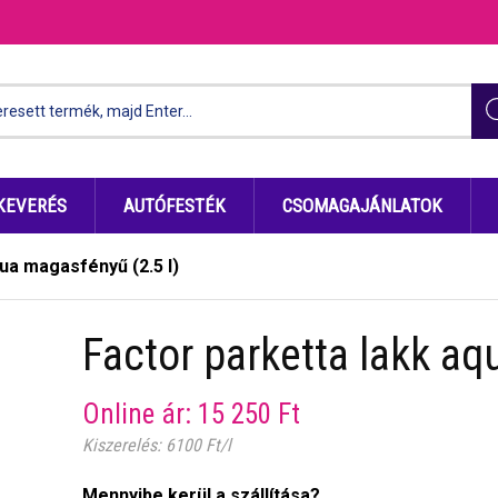
KEVERÉS
AUTÓFESTÉK
CSOMAGAJÁNLATOK
ua magasfényű (2.5 l)
Factor parketta lakk aq
Online ár:
15 250
Ft
Kiszerelés: 6100 Ft/l
Mennyibe kerül a szállítása?