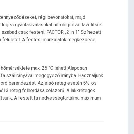
 szennyeződéseket, régi bevonatokat, majd
etleges gyantakiválásokat nitrohígítóval távolítsuk
n szabad csak festeni. FACTOR „2 in 1” Színezett
fa felületét. A festési munkálatok megkezdése
t hőmérséklete max. 25 °C lehet! Alaposan
a fa szálirányával megegyező irányba. Használjunk
szóró berendezést. Az első réteg esetén 5%-os
knél 3 réteg felhordása célszerű. A lakkrétegek
osítsunk. A festett fa nedvességtartalma maximum