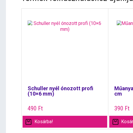
Schuller nyél ónozott profi
Műanya
(10×6 mm)
cm
490
Ft
390
Ft
Kosárba!
Kosár