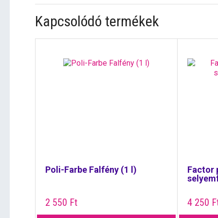
Kapcsolódó termékek
Poli-Farbe Falfény (1 l)
Factor 
selyemf
2 550
Ft
4 250
F