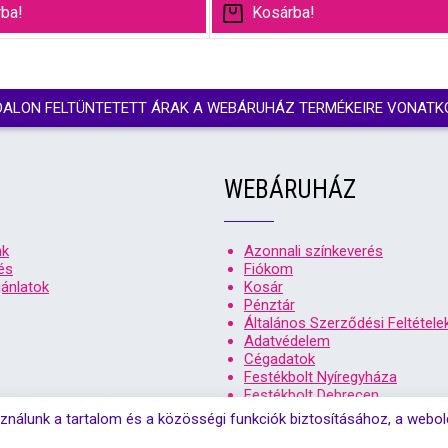
ba!
Kosárba!
DALON FELTÜNTETETT ÁRAK A WEBÁRUHÁZ TERMÉKEIRE VONATK
WEBÁRUHÁZ
nk
Azonnali színkeverés
és
Fiókom
ánlatok
Kosár
Pénztár
Általános Szerződési Feltétele
Adatvédelem
Cégadatok
Festékbolt Nyíregyháza
Festékbolt Debrecen
ználunk a tartalom és a közösségi funkciók biztosításához, a webo