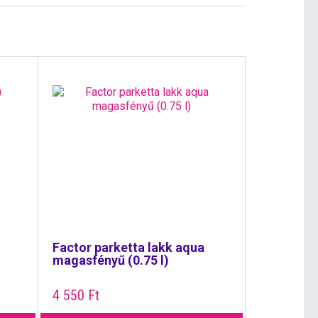
Factor parketta lakk aqua
magasfényű (0.75 l)
4 550
Ft