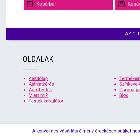
Kosárba!
Kosár
AZ OL
OLDALAK
Kezdőlap
Termékei
Ajánlatkérés
Színkever
Autófesték
Csomagaj
Miért mi?
Blog
Festék kalkulátor
A kényelmes vásárlási élmény érdekében sütiket has