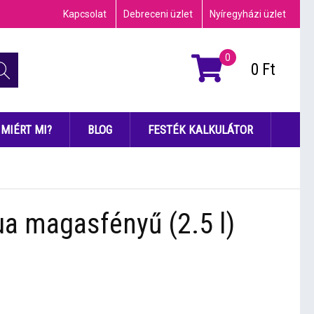
Kapcsolat
Debreceni üzlet
Nyíregyházi üzlet
0
0
Ft
MIÉRT MI?
BLOG
FESTÉK KALKULÁTOR
ua magasfényű (2.5 l)