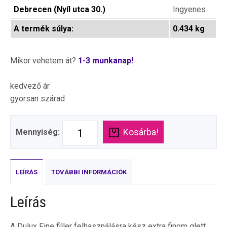
Debrecen (Nyíl utca 30.)
Ingyenes
A termék súlya:
0.434 kg
Mikor vehetem át?
1-3 munkanap!
kedvező ár
gyorsan szárad
Kosárba!
Mennyiség:
LEÍRÁS
TOVÁBBI INFORMÁCIÓK
Leírás
A Dulux Fine filler felhasználásra kész extra finom glett