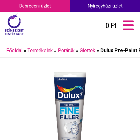
Debreceni üzlet
Nyíregyházi üzlet
0
Ft
Főoldal
»
Termékeink
»
Porárúk
»
Glettek
»
Dulux Pre-Paint F