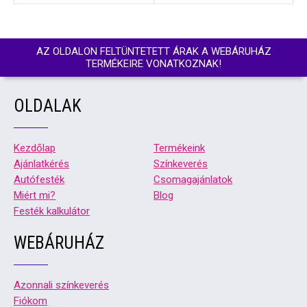
AZ OLDALON FELTÜNTETETT ÁRAK A WEBÁRUHÁZ
TERMÉKEIRE VONATKOZNAK!
OLDALAK
Kezdőlap
Termékeink
Ajánlatkérés
Színkeverés
Autófesték
Csomagajánlatok
Miért mi?
Blog
Festék kalkulátor
WEBÁRUHÁZ
Azonnali színkeverés
Fiókom