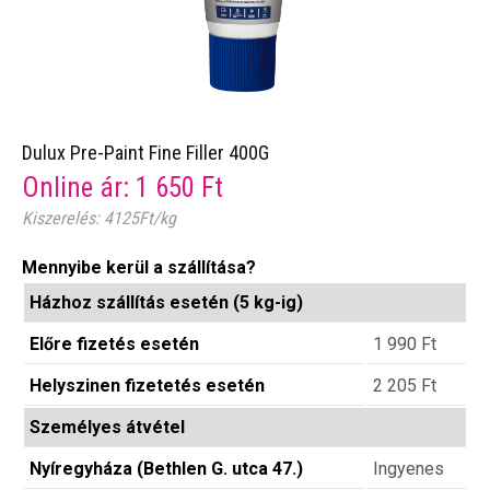
Dulux Pre-Paint Fine Filler 400G
Online ár:
1 650
Ft
Kiszerelés: 4125Ft/kg
Mennyibe kerül a szállítása?
Házhoz szállítás esetén (5 kg-ig)
Előre fizetés esetén
1 990
Ft
Helyszinen fizetetés esetén
2 205
Ft
Személyes átvétel
Nyíregyháza (Bethlen G. utca 47.)
Ingyenes