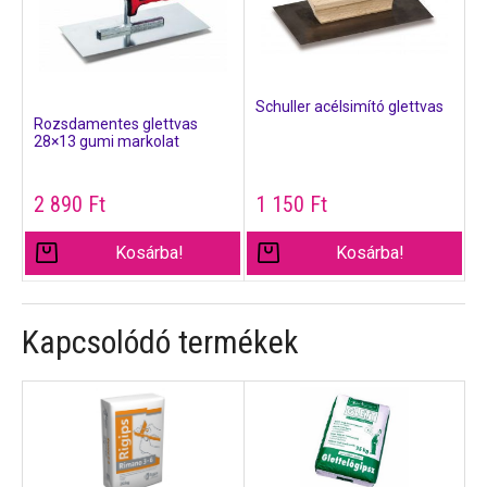
Schuller acélsimító glettvas
Rozsdamentes glettvas
28×13 gumi markolat
2 890
Ft
1 150
Ft
Kosárba!
Kosárba!
Kapcsolódó termékek