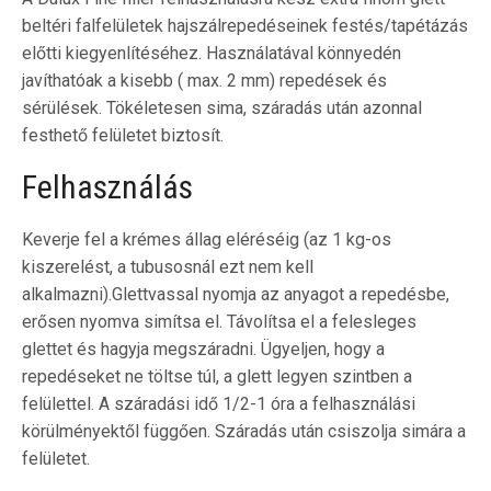
beltéri falfelületek hajszálrepedéseinek festés/tapétázás
előtti kiegyenlítéséhez. Használatával könnyedén
javíthatóak a kisebb ( max. 2 mm) repedések és
sérülések. Tökéletesen sima, száradás után azonnal
festhető felületet biztosít.
Felhasználás
Keverje fel a krémes állag eléréséig (az 1 kg-os
kiszerelést, a tubusosnál ezt nem kell
alkalmazni).Glettvassal nyomja az anyagot a repedésbe,
erősen nyomva simítsa el. Távolítsa el a felesleges
glettet és hagyja megszáradni. Ügyeljen, hogy a
repedéseket ne töltse túl, a glett legyen szintben a
felülettel. A száradási idő 1/2-1 óra a felhasználási
körülményektől függően. Száradás után csiszolja simára a
felületet.