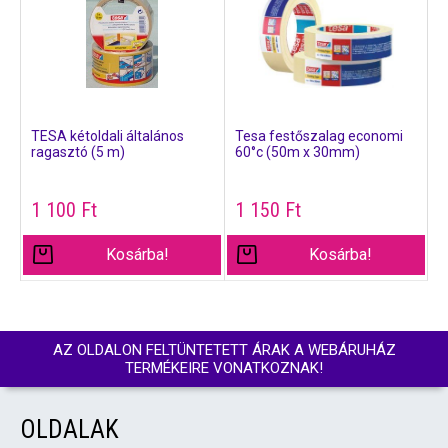
TESA kétoldali általános
Tesa festőszalag economi
ragasztó (5 m)
60°c (50m x 30mm)
1 100
Ft
1 150
Ft
Kosárba!
Kosárba!
AZ OLDALON FELTÜNTETETT ÁRAK A WEBÁRUHÁZ
TERMÉKEIRE VONATKOZNAK!
OLDALAK