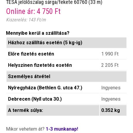
TESA jelölőszalag sárga/fekete 60760 (33 m)
Online ár:
4 750
Ft
Kiszerelés: 143 Ft/m
Mennyibe kerül a szállítása?
Házhoz szállítás esetén (5 kg-ig)
Előre fizetés esetén
1 990
Ft
Helyszinen fizetetés esetén
2 205
Ft
Személyes átvétel
Nyíregyháza (Bethlen G. utca 47.)
Ingyenes
Debrecen (Nyíl utca 30.)
Ingyenes
A termék súlya:
0.352 kg
Mikor vehetem át?
1-3 munkanap!