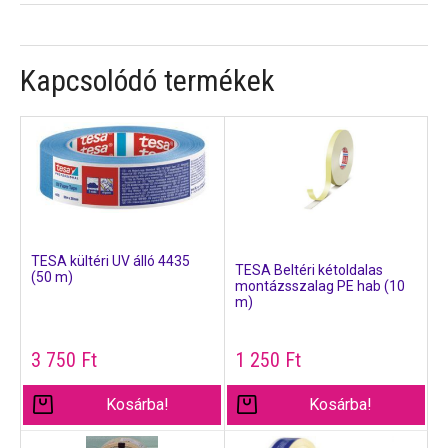
Kapcsolódó termékek
TESA kültéri UV álló 4435
TESA Beltéri kétoldalas
(50 m)
montázsszalag PE hab (10
m)
3 750
Ft
1 250
Ft
Kosárba!
Kosárba!