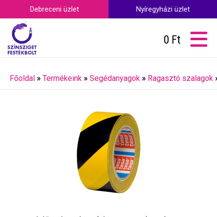
Debreceni üzlet
Nyíregyházi üzlet
0
Ft
Főoldal
»
Termékeink
»
Segédanyagok
»
Ragasztó szalagok