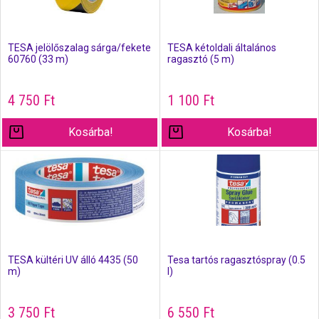
TESA jelölőszalag sárga/fekete
TESA kétoldali általános
60760 (33 m)
ragasztó (5 m)
4 750
Ft
1 100
Ft
Kosárba!
Kosárba!
TESA kültéri UV álló 4435 (50
Tesa tartós ragasztóspray (0.5
m)
l)
3 750
Ft
6 550
Ft