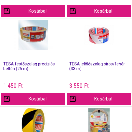
Kosárba!
Kosárba!
TESA festőszalag precíziós
TESA jelölőszalag piros/fehér
beltéri (25 m)
(33 m)
1 450
Ft
3 550
Ft
Kosárba!
Kosárba!