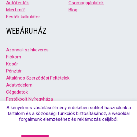
Autófesték
Csomagajánlatok
Miért mi?
Blog
Festék kalkulátor
WEBÁRUHÁZ
Azonnali színkeverés
Fiókom
Kosár
Pénztár
Általános Szerződési Feltételek
Adatvédelem
Cégadatok
Festékbolt Nyíregyháza
Festékbolt Debrecen
A kényelmes vásárlási élmény érdekében sütiket használunk a
tartalom és a közösségi funkciók biztosításához, a weboldal
forgalmunk elemzéséhez és reklámozás céljából.
© Copyright 2026. Színsziget festékbolt debrecen, és