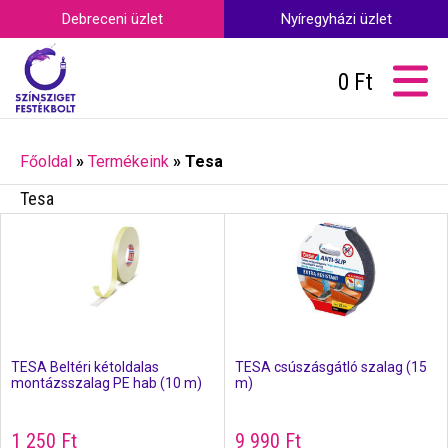
Debreceni üzlet
Nyíregyházi üzlet
0
Ft
Főoldal
»
Termékeink
»
Tesa
Tesa
TESA Beltéri kétoldalas
TESA csúszásgátló szalag (15
montázsszalag PE hab (10 m)
m)
1 250
Ft
9 990
Ft