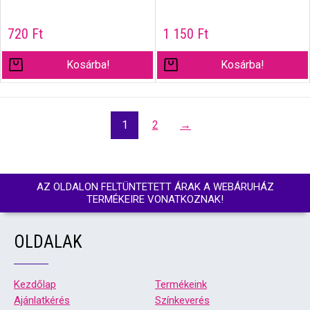
720
Ft
1 150
Ft
Kosárba!
Kosárba!
1
2
→
AZ OLDALON FELTÜNTETETT ÁRAK A WEBÁRUHÁZ
TERMÉKEIRE VONATKOZNAK!
OLDALAK
Kezdőlap
Termékeink
Ajánlatkérés
Színkeverés