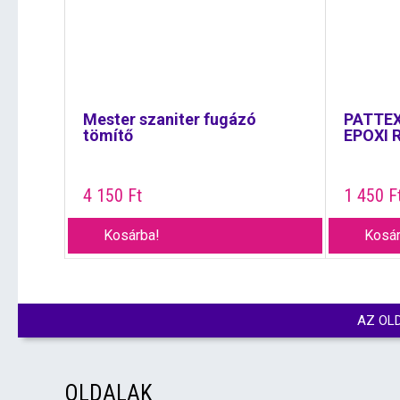
Mester szaniter fugázó
PATTEX
tömítő
EPOXI 
4 150
Ft
1 450
F
Kosárba!
Kosár
AZ OL
OLDALAK