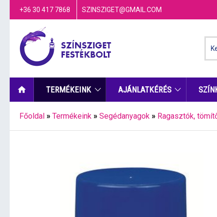
+36 30 417 7868
SZINSZIGET@GMAIL.COM
TERMÉKEINK
AJÁNLATKÉRÉS
SZÍN
Főoldal
»
Termékeink
»
Segédanyagok
»
Ragasztók, tömít