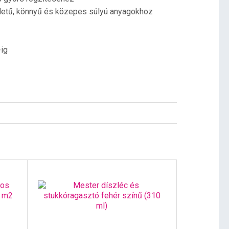
letű, könnyű és közepes súlyú anyagokhoz
-ig