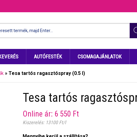
KEVERÉS
AUTÓFESTÉK
CSOMAGAJÁNLATOK
ők
»
Tesa tartós ragasztóspray (0.5 l)
Tesa tartós ragasztóspr
Online ár:
6 550
Ft
Kiszerelés: 13100 Ft/l
Mennyibe kerül a szállítása?