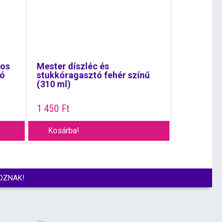
ros
Mester díszléc és
tó
stukkóragasztó fehér színű
(310 ml)
1 450
Ft
Kosárba!
OZNAK!