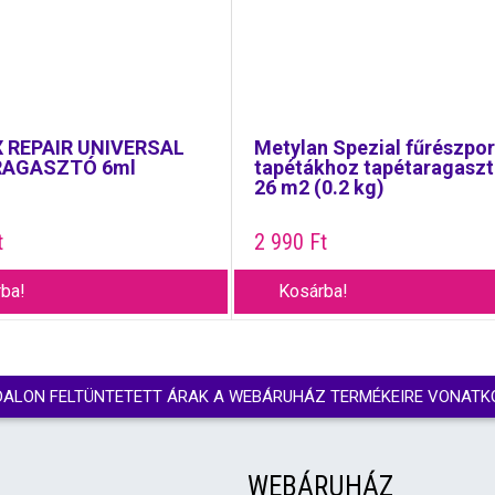
 REPAIR UNIVERSAL
Metylan Spezial fűrészpo
RAGASZTÓ 6ml
tapétákhoz tapétaragasz
26 m2 (0.2 kg)
t
2 990
Ft
ba!
Kosárba!
DALON FELTÜNTETETT ÁRAK A WEBÁRUHÁZ TERMÉKEIRE VONATK
WEBÁRUHÁZ