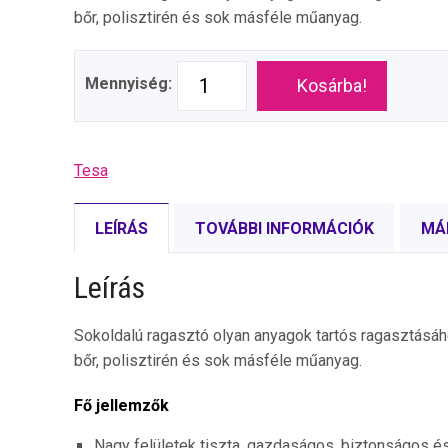
bőr, polisztirén és sok másféle műanyag.
Mennyiség:
Kosárba!
Tesa
LEÍRÁS
TOVÁBBI INFORMÁCIÓK
MÁ
Leírás
Sokoldalú ragasztó olyan anyagok tartós ragasztásához, 
bőr, polisztirén és sok másféle műanyag.
Fő jellemzők
Nagy felületek tiszta, gazdaságos, biztonságos é