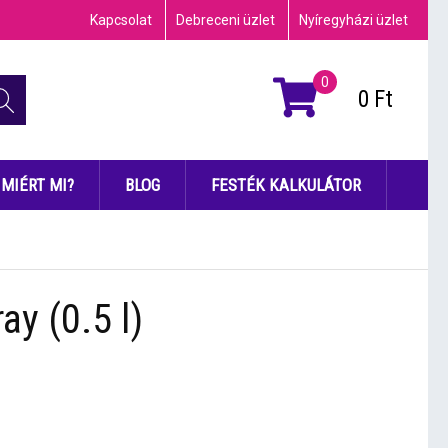
Kapcsolat
Debreceni üzlet
Nyíregyházi üzlet
0
0
Ft
MIÉRT MI?
BLOG
FESTÉK KALKULÁTOR
ay (0.5 l)