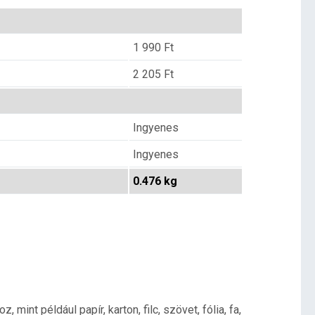
1 990
Ft
2 205
Ft
Ingyenes
Ingyenes
0.476 kg
mint például papír, karton, filc, szövet, fólia, fa,