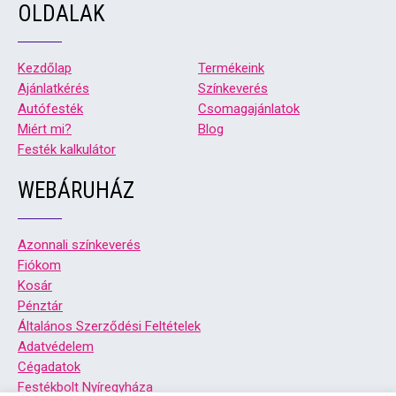
OLDALAK
Kezdőlap
Termékeink
Ajánlatkérés
Színkeverés
Autófesték
Csomagajánlatok
Miért mi?
Blog
Festék kalkulátor
WEBÁRUHÁZ
Azonnali színkeverés
Fiókom
Kosár
Pénztár
Általános Szerződési Feltételek
Adatvédelem
Cégadatok
Festékbolt Nyíregyháza