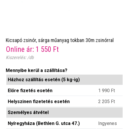
Kicsapó zsinór, sárga műanyag tokban 30m zsinórral
Online ár:
1 550
Ft
Kiszerelés: /db
Mennyibe kerül a szállítása?
Házhoz szállítás esetén (5 kg-ig)
Előre fizetés esetén
1 990
Ft
Helyszinen fizetetés esetén
2 205
Ft
Személyes átvétel
Nyíregyháza (Bethlen G. utca 47.)
Ingyenes