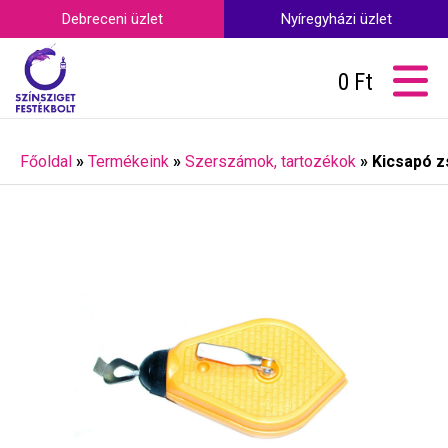
Debreceni üzlet
Nyíregyházi üzlet
0
Ft
Főoldal
»
Termékeink
»
Szerszámok, tartozékok
»
Kicsapó z