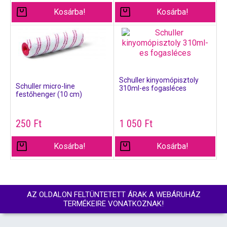
Kosárba!
Kosárba!
Schuller kinyomópisztoly
Schuller micro-line
310ml-es fogasléces
festőhenger (10 cm)
250
Ft
1 050
Ft
Kosárba!
Kosárba!
AZ OLDALON FELTÜNTETETT ÁRAK A WEBÁRUHÁZ
TERMÉKEIRE VONATKOZNAK!