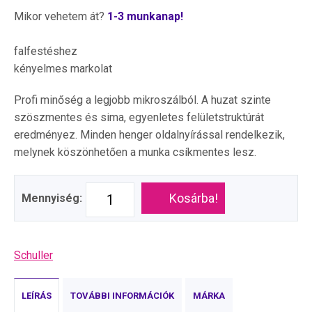
Mikor vehetem át?
1-3 munkanap!
falfestéshez
kényelmes markolat
Profi minőség a legjobb mikroszálból. A huzat szinte
szöszmentes és sima, egyenletes felületstruktúrát
eredményez. Minden henger oldalnyírással rendelkezik,
melynek köszönhetően a munka csíkmentes lesz.
Kosárba!
Mennyiség:
Schuller
LEÍRÁS
TOVÁBBI INFORMÁCIÓK
MÁRKA