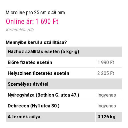
Microline pro 25 cm x 48 mm
Online ár:
1 690
Ft
Kiszerelés: /db
Mennyibe kerül a szállítása?
Házhoz szállítás esetén (5 kg-ig)
Előre fizetés esetén
1 990
Ft
Helyszinen fizetetés esetén
2 205
Ft
Személyes átvétel
Nyíregyháza (Bethlen G. utca 47.)
Ingyenes
Debrecen (Nyíl utca 30.)
Ingyenes
A termék súlya:
0.126 kg