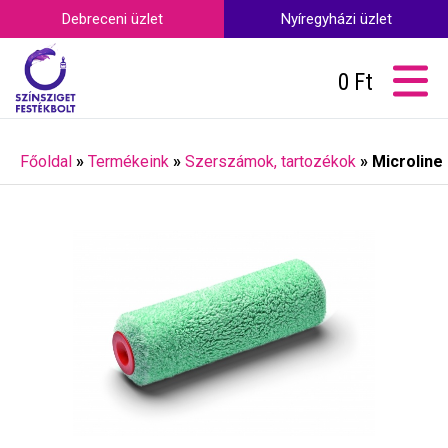
Debreceni üzlet
Nyíregyházi üzlet
0
Ft
Főoldal
»
Termékeink
»
Szerszámok, tartozékok
»
Microline