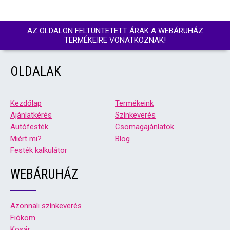
AZ OLDALON FELTÜNTETETT ÁRAK A WEBÁRUHÁZ
TERMÉKEIRE VONATKOZNAK!
OLDALAK
Kezdőlap
Termékeink
Ajánlatkérés
Színkeverés
Autófesték
Csomagajánlatok
Miért mi?
Blog
Festék kalkulátor
WEBÁRUHÁZ
Azonnali színkeverés
Fiókom
Kosár