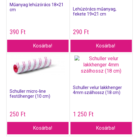
Műanyag lehúzórács 18×21
Lehúzórács műanyag,
cm
fekete 19×21 cm
390
Ft
290
Ft
Kosárba!
Kosárba!
Schuller velur lakkhenger
Schuller micro-line
4mm szálhossz (18 cm)
festőhenger (10 cm)
250
Ft
1 250
Ft
Kosárba!
Kosárba!