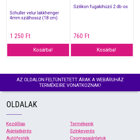
Szilikon fugakihúzó 2 db-os
Schuller velur lakkhenger
4mm szálhossz (18 cm)
1 250
Ft
760
Ft
Kosárba!
Kosárba!
AZ OLDALON FELTÜNTETETT ÁRAK A WEBÁRUHÁZ
TERMÉKEIRE VONATKOZNAK!
OLDALAK
Kezdőlap
Termékeink
Ajánlatkérés
Színkeverés
Autófesték
Csomagajánlatok