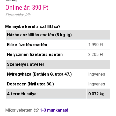
Online ár:
390
Ft
Kiszerelés: /db
Mennyibe kerül a szállítása?
Házhoz szállítás esetén (5 kg-ig)
Előre fizetés esetén
1 990
Ft
Helyszinen fizetetés esetén
2 205
Ft
Személyes átvétel
Nyíregyháza (Bethlen G. utca 47.)
Ingyenes
Debrecen (Nyíl utca 30.)
Ingyenes
A termék súlya:
0.072 kg
Mikor vehetem át?
1-3 munkanap!