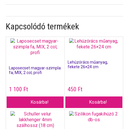
Kapcsolódó termékek
Lehúzórács műanyag,
fekete 26×24 cm
Laposecset magyar-szimpla
fa, MIX, 2 col, profi
1 100
Ft
450
Ft
Kosárba!
Kosárba!