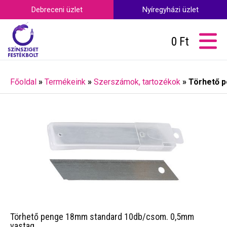
Debreceni üzlet
Nyíregyházi üzlet
0
Ft
Főoldal
»
Termékeink
»
Szerszámok, tartozékok
»
Törhető 
Törhető penge 18mm standard 10db/csom. 0,5mm
vastag