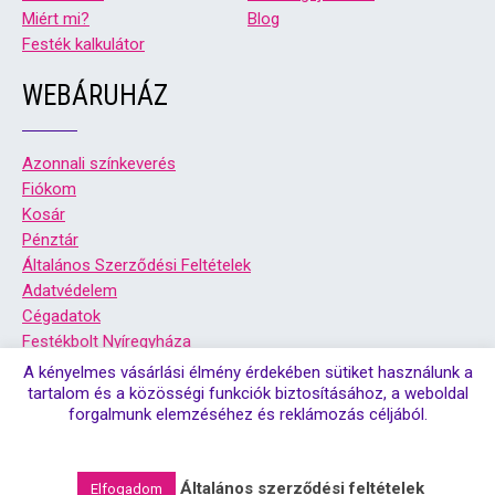
Miért mi?
Blog
Festék kalkulátor
WEBÁRUHÁZ
Azonnali színkeverés
Fiókom
Kosár
Pénztár
Általános Szerződési Feltételek
Adatvédelem
Cégadatok
Festékbolt Nyíregyháza
Festékbolt Debrecen
A kényelmes vásárlási élmény érdekében sütiket használunk a
tartalom és a közösségi funkciók biztosításához, a weboldal
forgalmunk elemzéséhez és reklámozás céljából.
© Copyright 2026. Színsziget festékbolt debrecen, és
nyíregyháza | Minden jog fenntartva!
Általános szerződési feltételek
Elfogadom