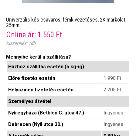
Univerzális kés csavaros, fémkivezetéses, 2K markolat,
25mm
Online ár:
1 550
Ft
Kiszerelés: /db
Mennyibe kerül a szállítása?
Házhoz szállítás esetén (5 kg-ig)
Előre fizetés esetén
1 990
Ft
Helyszinen fizetetés esetén
2 205
Ft
Személyes átvétel
Nyíregyháza (Bethlen G. utca 47.)
Ingyenes
Debrecen (Nyíl utca 30.)
Ingyenes
A termék súlya:
0.30 kg