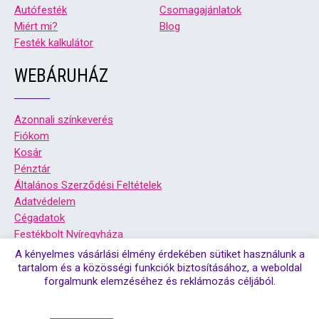
Autófesték
Csomagajánlatok
Miért mi?
Blog
Festék kalkulátor
WEBÁRUHÁZ
Azonnali színkeverés
Fiókom
Kosár
Pénztár
Általános Szerződési Feltételek
Adatvédelem
Cégadatok
Festékbolt Nyíregyháza
Festékbolt Debrecen
A kényelmes vásárlási élmény érdekében sütiket használunk a
tartalom és a közösségi funkciók biztosításához, a weboldal
forgalmunk elemzéséhez és reklámozás céljából.
© Copyright 2026. Színsziget festékbolt debrecen, és