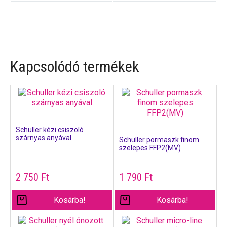
Kapcsolódó termékek
Schuller kézi csiszoló
szárnyas anyával
Schuller pormaszk finom
szelepes FFP2(MV)
2 750
Ft
1 790
Ft
Kosárba!
Kosárba!