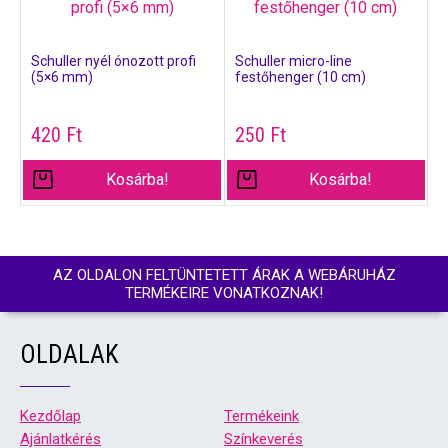
Schuller nyél ónozott profi
Schuller micro-line
(5×6 mm)
festőhenger (10 cm)
420
Ft
250
Ft
Kosárba!
Kosárba!
AZ OLDALON FELTÜNTETETT ÁRAK A WEBÁRUHÁZ
TERMÉKEIRE VONATKOZNAK!
OLDALAK
Kezdőlap
Termékeink
Ajánlatkérés
Színkeverés