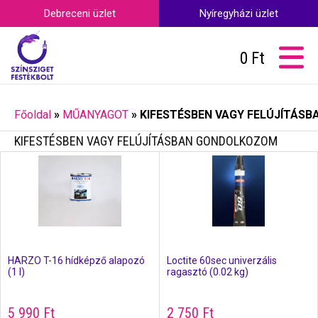
Debreceni üzlet
Nyíregyházi üzlet
0
Ft
Főoldal
»
MŰANYAGOT
»
KIFESTÉSBEN VAGY FELÚJÍTÁS
KIFESTÉSBEN VAGY FELÚJÍTÁSBAN GONDOLKOZOM
HARZO T-16 hídképző alapozó
Loctite 60sec univerzális
(1 l)
ragasztó (0.02 kg)
5 990
Ft
2 750
Ft