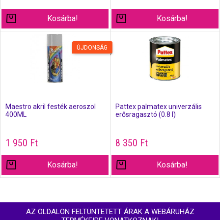
Kosárba!
Kosárba!
ÚJDONSÁG
Maestro akril festék aeroszol
Pattex palmatex univerzális
400ML
erősragasztó (0.8 l)
1 950
Ft
8 350
Ft
Kosárba!
Kosárba!
AZ OLDALON FELTÜNTETETT ÁRAK A WEBÁRUHÁZ