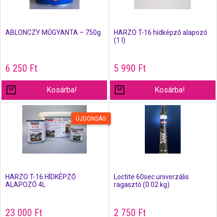
ABLONCZY MŰGYANTA – 750g
HARZO T-16 hídképző alapozó
(1 l)
6 250
Ft
5 990
Ft
Kosárba!
Kosárba!
ÚJDONSÁG
HARZO T-16 HÍDKÉPZŐ
Loctite 60sec univerzális
ALAPOZÓ 4L
ragasztó (0.02 kg)
23 000
Ft
2 750
Ft