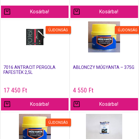
Kosárba!
Kosárba!
ÚJDONSÁG
ÚJDONSÁG
7016 ANTRACIT PERGOLA
ABLONCZY MŰGYANTA – 375G
FAFESTÉK 2,5L
17 450
Ft
4 550
Ft
Kosárba!
Kosárba!
ÚJDONSÁG