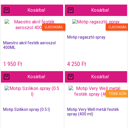
Kosárba!
Kosárba!
ÚJDONSÁG
ÚJDONSÁG
Motip ragasztó spray
Maestro akril festék aeroszol
400ML
1 950
Ft
4 250
Ft
Kosárba!
Kosárba!
TÖBB SZÍN
Motip Szilikon spray (0.5 l)
Motip Very Well metál festék
spray (400 ml)