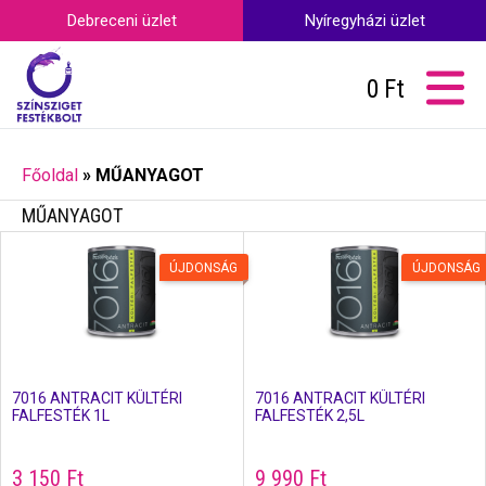
Debreceni üzlet
Nyíregyházi üzlet
0
Ft
Főoldal
»
MŰANYAGOT
MŰANYAGOT
ÚJDONSÁG
ÚJDONSÁG
7016 ANTRACIT KÜLTÉRI
7016 ANTRACIT KÜLTÉRI
FALFESTÉK 1L
FALFESTÉK 2,5L
3 150
Ft
9 990
Ft