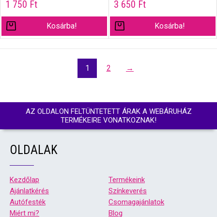
1 750
Ft
3 650
Ft
Kosárba!
Kosárba!
1
2
→
AZ OLDALON FELTÜNTETETT ÁRAK A WEBÁRUHÁZ
TERMÉKEIRE VONATKOZNAK!
OLDALAK
Kezdőlap
Termékeink
Ajánlatkérés
Színkeverés
Autófesték
Csomagajánlatok
Miért mi?
Blog