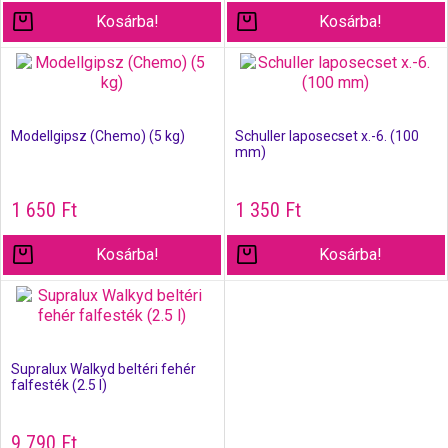
Kosárba!
Kosárba!
Modellgipsz (Chemo) (5 kg)
Schuller laposecset x.-6. (100
mm)
1 650
Ft
1 350
Ft
Kosárba!
Kosárba!
Supralux Walkyd beltéri fehér
falfesték (2.5 l)
9 790
Ft