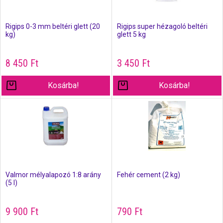
Rigips 0-3 mm beltéri glett (20
Rigips super hézagoló beltéri
kg)
glett 5 kg
8 450
Ft
3 450
Ft
Kosárba!
Kosárba!
Valmor mélyalapozó 1:8 arány
Fehér cement (2 kg)
(5 l)
9 900
Ft
790
Ft