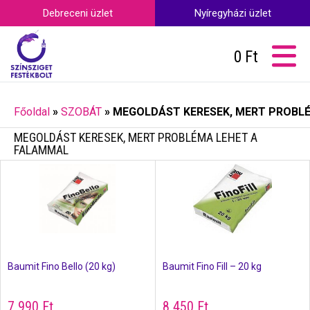
Debreceni üzlet
Nyíregyházi üzlet
0
Ft
Főoldal
»
SZOBÁT
»
MEGOLDÁST KERESEK, MERT PROBL
MEGOLDÁST KERESEK, MERT PROBLÉMA LEHET A
FALAMMAL
Baumit Fino Bello (20 kg)
Baumit Fino Fill – 20 kg
7 990
Ft
8 450
Ft