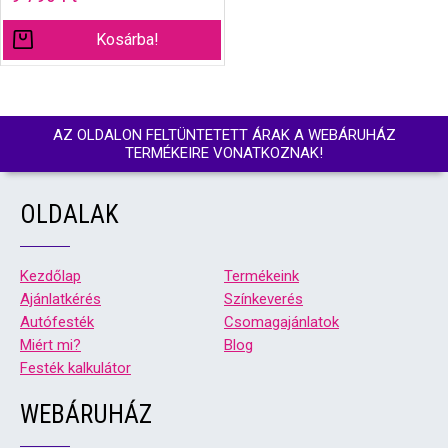
Kosárba!
AZ OLDALON FELTÜNTETETT ÁRAK A WEBÁRUHÁZ
TERMÉKEIRE VONATKOZNAK!
OLDALAK
Kezdőlap
Termékeink
Ajánlatkérés
Színkeverés
Autófesték
Csomagajánlatok
Miért mi?
Blog
Festék kalkulátor
WEBÁRUHÁZ