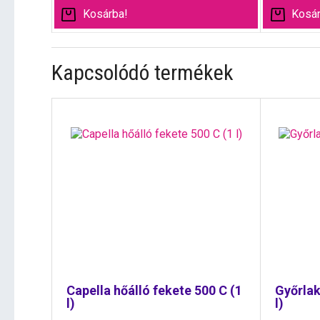
Kosárba!
Kosár
Kapcsolódó termékek
Capella hőálló fekete 500 C (1
Győrlak
l)
l)