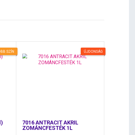
BB SZÍN
ÚJDONSÁG
l)
7016 ANTRACIT AKRIL
ZOMÁNCFESTÉK 1L