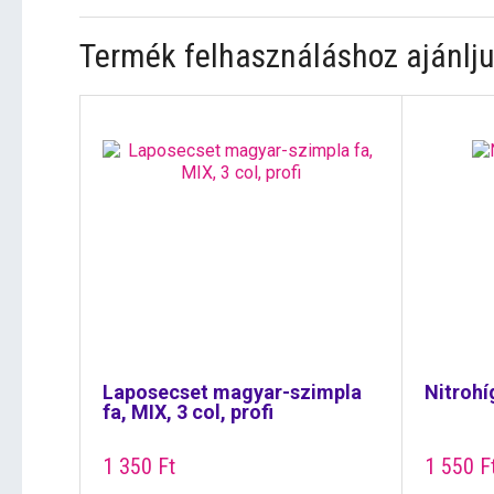
Termék felhasználáshoz ajánlju
Laposecset magyar-szimpla
Nitrohí
fa, MIX, 3 col, profi
1 350
Ft
1 550
F