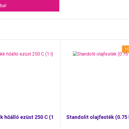
ba!
TÖ
k hőálló ezüst 250 C (1
Standolit olajfesték (0.75 