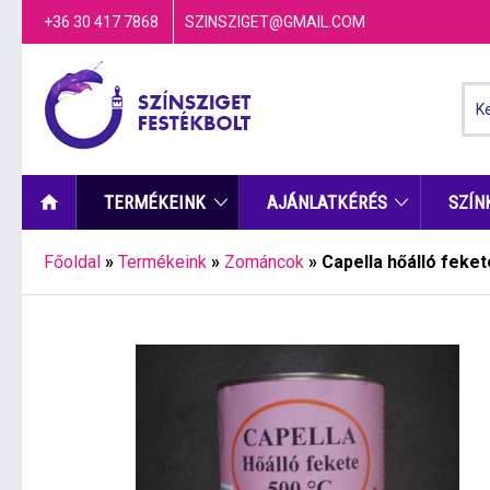
+36 30 417 7868
SZINSZIGET@GMAIL.COM
TERMÉKEINK
AJÁNLATKÉRÉS
SZÍN
Főoldal
»
Termékeink
»
Zománcok
»
Capella hőálló fekete