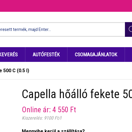
KEVERÉS
AUTÓFESTÉK
CSOMAGAJÁNLATOK
 500 C (0.5 l)
Capella hőálló fekete 50
Online ár:
4 550
Ft
Kiszerelés: 9100 Ft/l
Mennyibe kerül a szállítása?