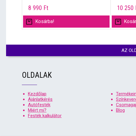
8 990
Ft
10 250
Kosárba!
Kosár
AZ OL
OLDALAK
Kezdőlap
Termékei
Ajánlatkérés
Színkever
Autófesték
Csomagaj
Miért mi?
Blog
Festék kalkulátor