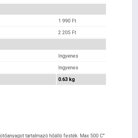
1 990
Ft
2 205
Ft
Ingyenes
Ingyenes
0.63 kg
kötőanyagot tartalmazó hőálló festék. Max 500 C°