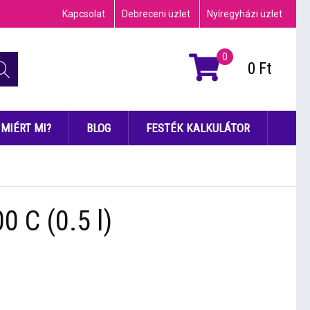
Kapcsolat
Debreceni üzlet
Nyíregyházi üzlet
0
0
Ft
MIÉRT MI?
BLOG
FESTÉK KALKULÁTOR
0 C (0.5 l)