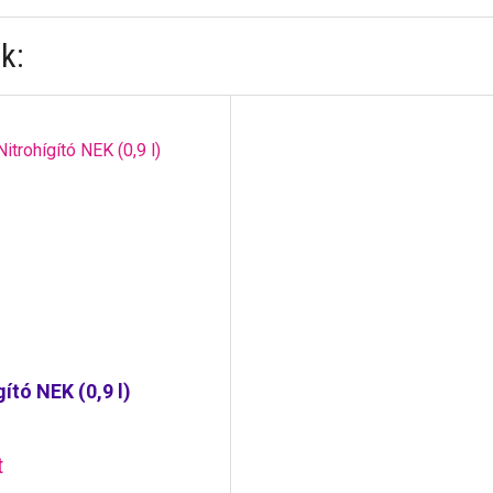
k:
gító NEK (0,9 l)
t