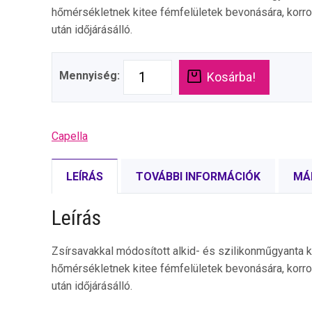
hőmérsékletnek kitee fémfelületek bevonására, korro
után időjárásálló.
Mennyiség:
Kosárba!
Capella
LEÍRÁS
TOVÁBBI INFORMÁCIÓK
MÁ
Leírás
Zsírsavakkal módosított alkid- és szilikonműgyanta 
hőmérsékletnek kitee fémfelületek bevonására, korro
után időjárásálló.