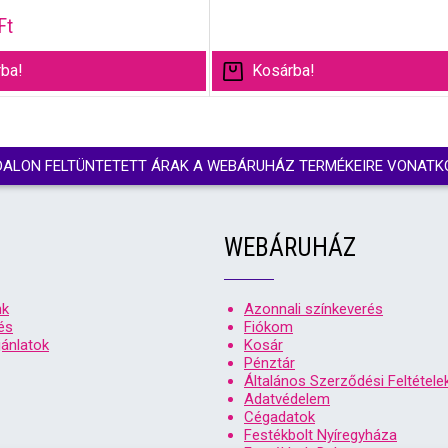
Ft
ba!
Kosárba!
DALON FELTÜNTETETT ÁRAK A WEBÁRUHÁZ TERMÉKEIRE VONATK
WEBÁRUHÁZ
nk
Azonnali színkeverés
és
Fiókom
ánlatok
Kosár
Pénztár
Általános Szerződési Feltétele
Adatvédelem
Cégadatok
Festékbolt Nyíregyháza