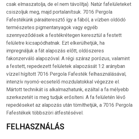
csak elmaszatolja, de el nem távolítja). Natúr fafelületeket
csiszoljuk meg, majd portalanítsuk. 7016 Pergola
Fafestékünk páraáteresztő így a fából, a vízben oldódó
természetes pigmentanyagok vagy egyéb
szennyeződések a festékrétegen keresztül a festett
felületre kicsapódhatnak. Ezt elkerülhetjük, ha
impregnáljuk a fát alapozás előtt, oldószeres
fakonzerváló alapozóval. A régi száraz porózus, valamint
a festett, repedezett felületek alapozását 1:2 arányban
vízzel hígított 7016 Pergola Fafesték felhasználásával,
intenzív nyomó-ecsetelő mozdulatokkal végezze el.
Mártott technikát is alkalmazhatunk, ezáltal a fa mélyebb
szerkezetét is meg tudjuk erősíteni. A fa felületén lévő
repedéseket az alapozás után tömíthetjük, a 7016 Pergola
Fafestékek többszöri átfestésével.
FELHASZNÁLÁS