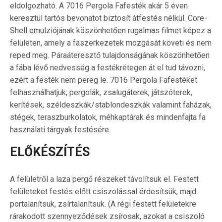
eldolgozható. A 7016 Pergola Fafesték akár 5 éven
keresztül tartós bevonatot biztosít átfestés nélkül. Core-
Shell emulziójának köszönhetően rugalmas filmet képez a
felületen, amely a faszerkezetek mozgását követi és nem
reped meg. Páraáteresztő tulajdonságának köszönhetően
a fába lévő nedvesség a festékrétegen át el tud távozni,
ezért a festék nem pereg le. 7016 Pergola Fafestéket
felhasználhatjuk, pergolák, zsalugáterek, játszóterek,
kerítések, széldeszkák/stablondeszkák valamint faházak,
stégek, teraszburkolatok, méhkaptárak és mindenfajta fa
használati tárgyak festésére.
ELŐKÉSZÍTÉS
A felületről a laza pergő részeket távolítsuk el. Festett
felületeket festés előtt csiszolással érdesítsük, majd
portalanítsuk, zsírtalanítsuk. (A régi festett felületekre
rárakodott szennyeződések zsírosak, azokat a csiszoló