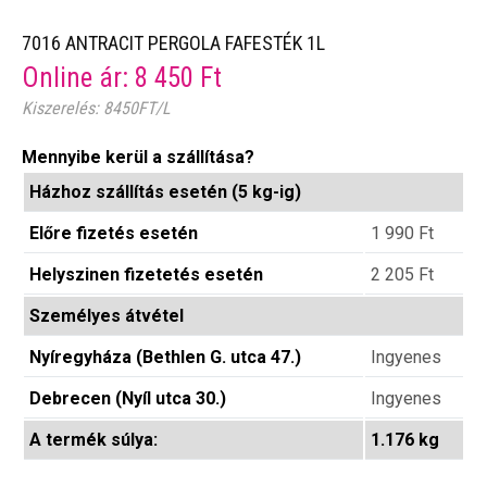
7016 ANTRACIT PERGOLA FAFESTÉK 1L
Online ár:
8 450
Ft
Kiszerelés: 8450FT/L
Mennyibe kerül a szállítása?
Házhoz szállítás esetén (5 kg-ig)
Előre fizetés esetén
1 990
Ft
Helyszinen fizetetés esetén
2 205
Ft
Személyes átvétel
Nyíregyháza (Bethlen G. utca 47.)
Ingyenes
Debrecen (Nyíl utca 30.)
Ingyenes
A termék súlya:
1.176 kg