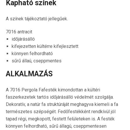
Kapható színek
A színek tájékoztató jellegűek.
7016 antracit
időjárásálló
kifejezetten kültérre kifejlesztett
könnyen felhordható
sűrű állaú, cseppmentes
ALKALMAZÁS
A 7016 Pergola Fafesték kimondottan a kültéri
faszerkezetek tartós időjárásálló védelmét szolgálja.
Dekoratív, a natúr fa struktúráját meghagyva kiemeli a fa
természetes szépségét. Fedőfestékként rendkívül jól
tapad régi, megkopott, festett felületeken is. A festék
könnyen felhordható, sűrű állagú, cseppmentesen