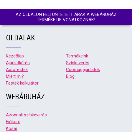
AZ OLDALON FELTÜNTETETT ÁRAK A WEBÁRUHÁZ
TERMÉKEIRE VONATKOZNAK!
OLDALAK
Kezdőlap
Termékeink
Ajánlatkérés
Színkeverés
Autófesték
Csomagajánlatok
Miért mi?
Blog
Festék kalkulátor
WEBÁRUHÁZ
Azonnali színkeverés
Fiókom
Kosár