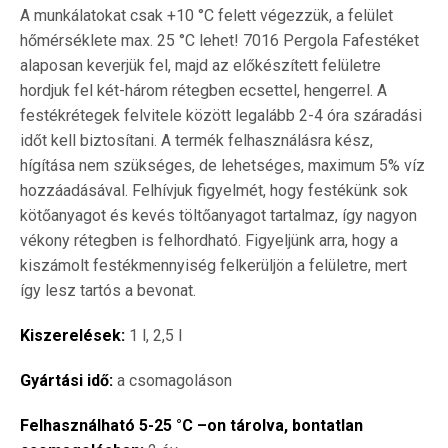
A munkálatokat csak +10 °C felett végezzük, a felület
hőmérséklete max. 25 °C lehet! 7016 Pergola Fafestéket
alaposan keverjük fel, majd az előkészített felületre
hordjuk fel két-három rétegben ecsettel, hengerrel. A
festékrétegek felvitele között legalább 2-4 óra száradási
időt kell biztosítani. A termék felhasználásra kész,
hígítása nem szükséges, de lehetséges, maximum 5% víz
hozzáadásával. Felhívjuk figyelmét, hogy festékünk sok
kötőanyagot és kevés töltőanyagot tartalmaz, így nagyon
vékony rétegben is felhordható. Figyeljünk arra, hogy a
kiszámolt festékmennyiség felkerüljön a felületre, mert
így lesz tartós a bevonat.
Kiszerelések:
1 l, 2,5 l
Gyártási idő:
a csomagoláson
Felhasználható 5-25 °C –on tárolva, bontatlan