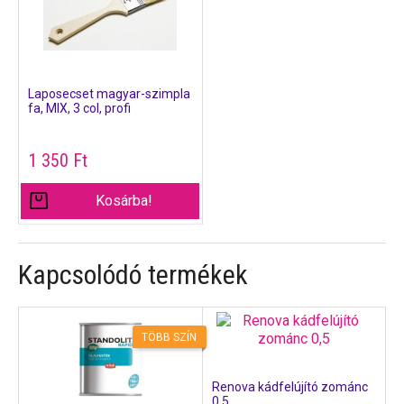
Laposecset magyar-szimpla
fa, MIX, 3 col, profi
1 350
Ft
Kosárba!
Kapcsolódó termékek
TÖBB SZÍN
Renova kádfelújító zománc
0,5