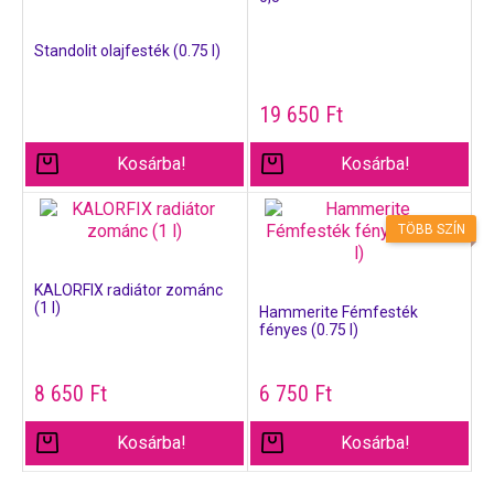
Standolit olajfesték (0.75 l)
19 650
Ft
Kosárba!
Kosárba!
TÖBB SZÍN
KALORFIX radiátor zománc
(1 l)
Hammerite Fémfesték
fényes (0.75 l)
8 650
Ft
6 750
Ft
Kosárba!
Kosárba!