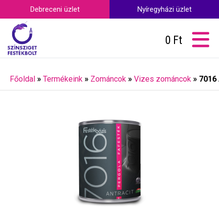
Debreceni üzlet
Nyíregyházi üzlet
0
Ft
Főoldal
»
Termékeink
»
Zománcok
»
Vizes zománcok
»
7016