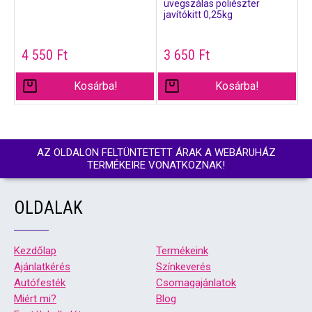
üvegszálas poliészter
javítókitt 0,25kg
4 550
Ft
3 650
Ft
Kosárba!
Kosárba!
AZ OLDALON FELTÜNTETETT ÁRAK A WEBÁRUHÁZ
TERMÉKEIRE VONATKOZNAK!
OLDALAK
Kezdőlap
Termékeink
Ajánlatkérés
Színkeverés
Autófesték
Csomagajánlatok
Miért mi?
Blog