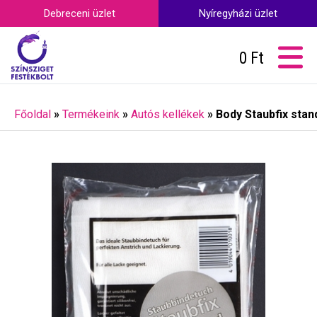
Debreceni üzlet
Nyíregyházi üzlet
0
Ft
Főoldal
»
Termékeink
»
Autós kellékek
»
Body Staubfix sta