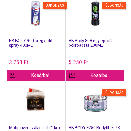
ÚJDONSÁG
ÚJDONSÁG
HB BODY 900 üregvédő
HB Body 808 egylépcsős
spray 400ML
polírpaszta 200ML
3 750
Ft
5 250
Ft
Kosárba!
Kosárba!
ÚJDONSÁG
Motip üvegszálas gitt (1 kg)
HB BODY F250 Bodyfiber 2K