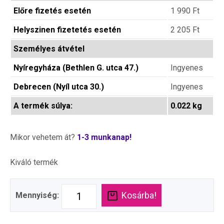
Előre fizetés esetén
1 990
Ft
Helyszinen fizetetés esetén
2 205
Ft
Személyes átvétel
Nyíregyháza (Bethlen G. utca 47.)
Ingyenes
Debrecen (Nyíl utca 30.)
Ingyenes
A termék súlya:
0.022 kg
Mikor vehetem át?
1-3 munkanap!
Kiváló termék
Kosárba!
Mennyiség: