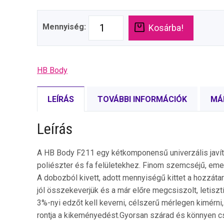
Mennyiség:
Kosárba!
HB Body
LEÍRÁS
TOVÁBBI INFORMÁCIÓK
MÁ
Leírás
A HB Body F211 egy kétkomponensű univerzális javítóki
poliészter és fa felületekhez. Finom szemcséjű, emell
A dobozból kivett, adott mennyiségű kittet a hozzát
jól összekeverjük és a már előre megcsiszolt, letisztít
3%-nyi edzőt kell keverni, célszerű mérlegen kimérni
rontja a kikeményedést.Gyorsan szárad és könnyen