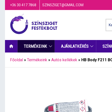
+36 30 417 7868
SZINSZIGET@GMAIL.COM
TERMÉKEINK
AJÁNLATKÉRÉS
SZÍN
Főoldal
»
Termékeink
»
Autós kellékek
»
HB Body F211 BO