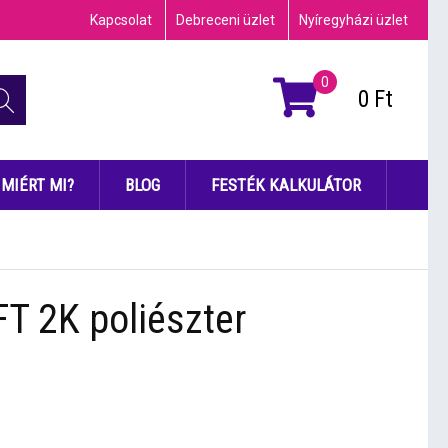
Kapcsolat
Debreceni üzlet
Nyíregyházi üzlet
0
0
Ft
MIÉRT MI?
BLOG
FESTÉK KALKULÁTOR
 2K poliészter