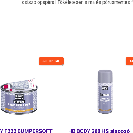
csiszolópapírral. Tökéletesen sima és pórusmentes 
ÚJDONSÁG
Ú
Y F222 BUMPERSOFT
HB BODY 360 HS alapozó