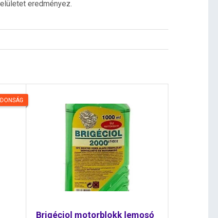
felületet eredményez.
JDONSÁG
Brigéciol motorblokk lemosó