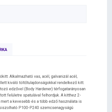
RKA
tt. Alkalmazható vas, acél, galvanizál acél,
ett kiváló töltőtulajdonságokkal rendelkező kitt.
artozó edzővel (Body Hardener) térfogatarányosan
ott felületre spatulával felhordjuk. A kitthez 2-
, mert a kevesebb és a több edző használata is
 csiszolható P100-P240 szemcsenagyságú