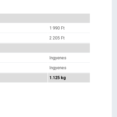
1 990
Ft
2 205
Ft
Ingyenes
Ingyenes
1.125 kg