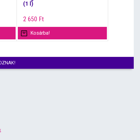
(1 l)
2 650
Ft
Kosárba!
OZNAK!
k