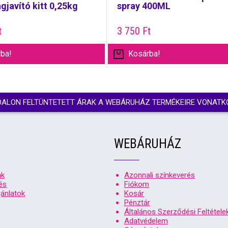
javító kitt 0,25kg
spray 400ML
t
3 750
Ft
ba!
Kosárba!
DALON FELTÜNTETETT ÁRAK A WEBÁRUHÁZ TERMÉKEIRE VONATK
WEBÁRUHÁZ
nk
Azonnali színkeverés
és
Fiókom
ánlatok
Kosár
Pénztár
Általános Szerződési Feltétele
Adatvédelem