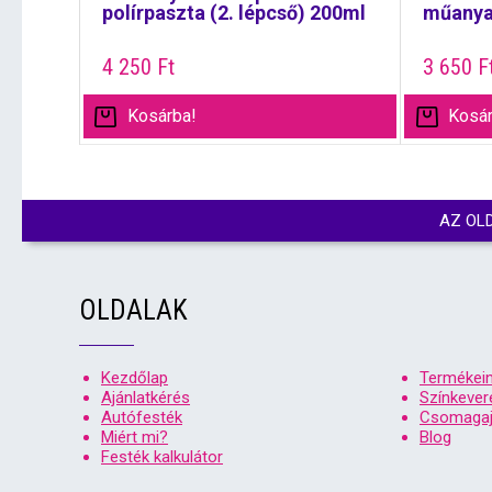
polírpaszta (2. lépcső) 200ml
műanyag
4 250
Ft
3 650
F
Kosárba!
Kosár
AZ OL
OLDALAK
Kezdőlap
Termékei
Ajánlatkérés
Színkever
Autófesték
Csomagaj
Miért mi?
Blog
Festék kalkulátor