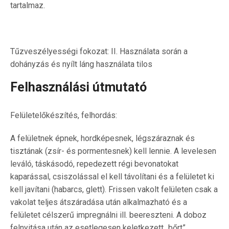
tartalmaz.
Tűzveszélyességi fokozat: II. Használata során a
dohányzás és nyílt láng használata tilos
Felhasználási útmutató
Felületelőkészítés, felhordás:
A felületnek épnek, hordképesnek, légszáraznak és
tisztának (zsír- és pormentesnek) kell lennie. A levelesen
leváló, táskásodó, repedezett régi bevonatokat
kaparással, csiszolással el kell távolítani és a felületet ki
kell javítani (habarcs, glett). Frissen vakolt felületen csak a
vakolat teljes átszáradása után alkalmazható és a
felületet célszerű impregnálni ill. beereszteni. A doboz
felnyitása után az esetlegesen keletkezett „bőrt”