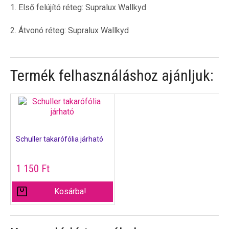
1. Első felújító réteg: Supralux Wallkyd
2. Átvonó réteg: Supralux Wallkyd
Termék felhasználáshoz ajánljuk:
Schuller takarófólia járható
1 150
Ft
Kosárba!