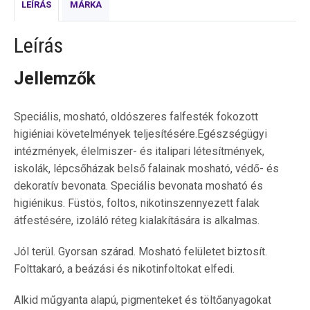
LEÍRÁS
MÁRKA
Leírás
Jellemzők
Speciális, mosható, oldószeres falfesték fokozott
higiéniai követelmények teljesítésére.Egészségügyi
intézmények, élelmiszer- és italipari létesítmények,
iskolák, lépcsőházak belső falainak mosható, védő- és
dekoratív bevonata. Speciális bevonata mosható és
higiénikus. Füstös, foltos, nikotinszennyezett falak
átfestésére, izoláló réteg kialakítására is alkalmas.
Jól terül. Gyorsan szárad. Mosható felületet biztosít.
Folttakaró, a beázási és nikotinfoltokat elfedi.
Alkid műgyanta alapú, pigmenteket és töltőanyagokat