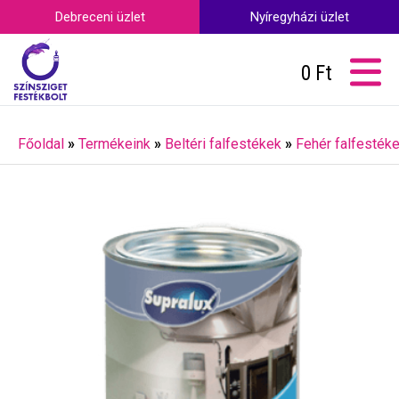
Debreceni üzlet
Nyíregyházi üzlet
0
Ft
Főoldal
»
Termékeink
»
Beltéri falfestékek
»
Fehér falfesték