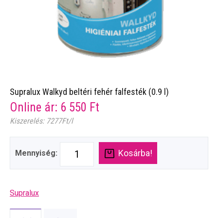
Supralux Walkyd beltéri fehér falfesték (0.9 l)
Online ár:
6 550
Ft
Kiszerelés: 7277Ft/l
Kosárba!
Mennyiség:
Supralux