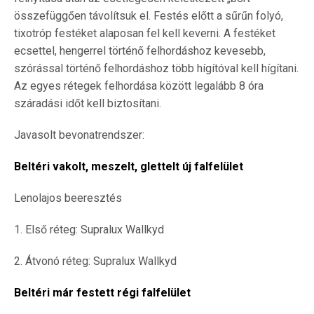
összefüggően távolítsuk el. Festés előtt a sűrűn folyó,
tixotróp festéket alaposan fel kell keverni. A festéket
ecsettel, hengerrel történő felhordáshoz kevesebb,
szórással történő felhordáshoz több hígítóval kell hígítani.
Az egyes rétegek felhordása között legalább 8 óra
száradási időt kell biztosítani.
Javasolt bevonatrendszer:
Beltéri vakolt, meszelt, glettelt új falfelület
Lenolajos beeresztés
1. Első réteg: Supralux Wallkyd
2. Átvonó réteg: Supralux Wallkyd
Beltéri már festett régi falfelület