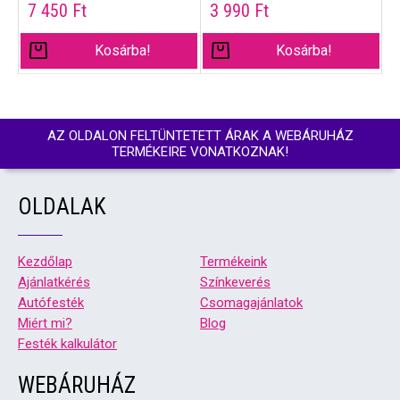
7 450
Ft
3 990
Ft
Kosárba!
Kosárba!
AZ OLDALON FELTÜNTETETT ÁRAK A WEBÁRUHÁZ
TERMÉKEIRE VONATKOZNAK!
OLDALAK
Kezdőlap
Termékeink
Ajánlatkérés
Színkeverés
Autófesték
Csomagajánlatok
Miért mi?
Blog
Festék kalkulátor
WEBÁRUHÁZ