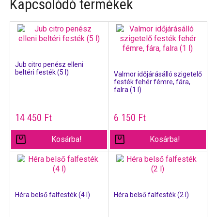
Kapcsolódó termékek
Jub citro penész elleni
beltéri festék (5 l)
Valmor időjárásálló szigetelő
festék fehér fémre, fára,
falra (1 l)
14 450
Ft
6 150
Ft
Kosárba!
Kosárba!
Héra belső falfesték (4 l)
Héra belső falfesték (2 l)