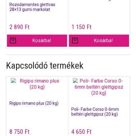
Rozsdamentes glettvas
28×13 gumi markolat
2 890
Ft
1 150
Ft
Kosárba!
Kosárba!
Kapcsolódó termékek
Rigips rimano plus (20 kg)
Poli- Farbe Corso 0-6mm
beltéri glettgipsz (20 kg)
8 750
Ft
4 650
Ft