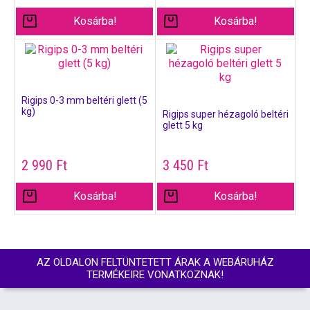
Kosárba!
Kosárba!
Rigips 0-3 mm beltéri glett (5
kg)
Rigips super hézagoló beltéri
glett 5 kg
2 990
Ft
3 450
Ft
Kosárba!
Kosárba!
AZ OLDALON FELTÜNTETETT ÁRAK A WEBÁRUHÁZ
TERMÉKEIRE VONATKOZNAK!