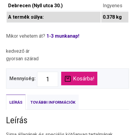
Debrecen (Nyíl utca 30.)
Ingyenes
A termék súlya:
0.378 kg
Mikor vehetem át?
1-3 munkanap!
kedvező ár
gyorsan szárad
Kosárba!
Mennyiség:
LEÍRÁS
TOVÁBBI INFORMÁCIÓK
Leírás
Sima állagának és speciális kötőanyag tartalmának