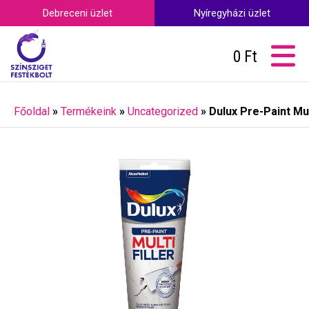
Debreceni üzlet
Nyíregyházi üzlet
0
Ft
Főoldal
»
Termékeink
»
Uncategorized
»
Dulux Pre-Paint Mult