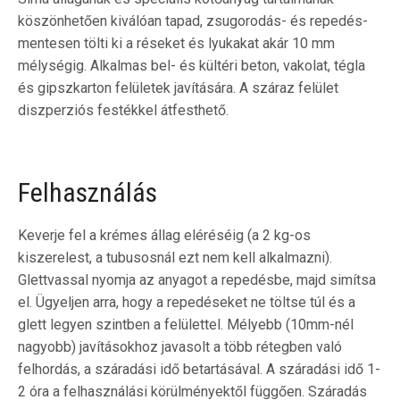
köszönhetően kiválóan tapad, zsugorodás- és repedés-
mentesen tölti ki a réseket és lyukakat akár 10 mm
mélységig. Alkalmas bel- és kültéri beton, vakolat, tégla
és gipszkarton felületek javítására. A száraz felület
diszperziós festékkel átfesthető.
Felhasználás
Keverje fel a krémes állag eléréséig (a 2 kg-os
kiszerelest, a tubusosnál ezt nem kell alkalmazni).
Glettvassal nyomja az anyagot a repedésbe, majd simítsa
el. Ügyeljen arra, hogy a repedéseket ne töltse túl és a
glett legyen szintben a felülettel. Mélyebb (10mm-nél
nagyobb) javításokhoz javasolt a több rétegben való
felhordás, a száradási idő betartásával. A száradási idő 1-
2 óra a felhasználási körülményektől függően. Száradás