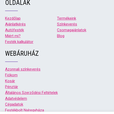
OLDALAK
Kezdőlap
Termékeink
Ajánlatkérés
Színkeverés
Autófesték
Csomagajánlatok
Miért mi?
Blog
Festék kalkulátor
WEBÁRUHÁZ
Azonnali színkeverés
Fiókom
Kosár
Pénztár
Általános Szerződési Feltételek
Adatvédelem
Cégadatok
Festékbolt Nyíregyháza