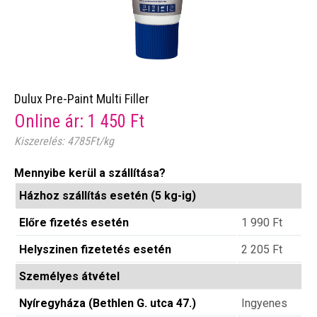
Dulux Pre-Paint Multi Filler
Online ár:
1 450
Ft
Kiszerelés: 4785Ft/kg
Mennyibe kerül a szállítása?
Házhoz szállítás esetén (5 kg-ig)
Előre fizetés esetén
1 990
Ft
Helyszinen fizetetés esetén
2 205
Ft
Személyes átvétel
Nyíregyháza (Bethlen G. utca 47.)
Ingyenes