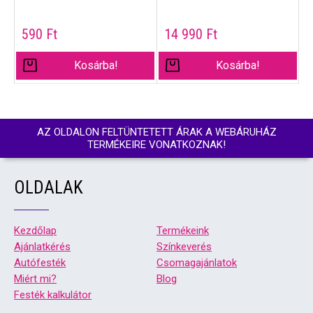
590
Ft
14 990
Ft
Kosárba!
Kosárba!
AZ OLDALON FELTÜNTETETT ÁRAK A WEBÁRUHÁZ
TERMÉKEIRE VONATKOZNAK!
OLDALAK
Kezdőlap
Termékeink
Ajánlatkérés
Színkeverés
Autófesték
Csomagajánlatok
Miért mi?
Blog
Festék kalkulátor