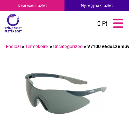
Debreceni üzlet
Nyíregyházi üzlet
0
Ft
Főoldal
»
Termékeink
»
Uncategorized
»
V7100 védőszemü