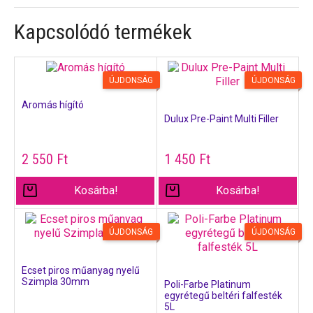
Kapcsolódó termékek
ÚJDONSÁG
ÚJDONSÁG
Aromás hígító
Dulux Pre-Paint Multi Filler
2 550
Ft
1 450
Ft
Kosárba!
Kosárba!
ÚJDONSÁG
ÚJDONSÁG
Ecset piros műanyag nyelű
Szimpla 30mm
Poli-Farbe Platinum
egyrétegű beltéri falfesték
5L