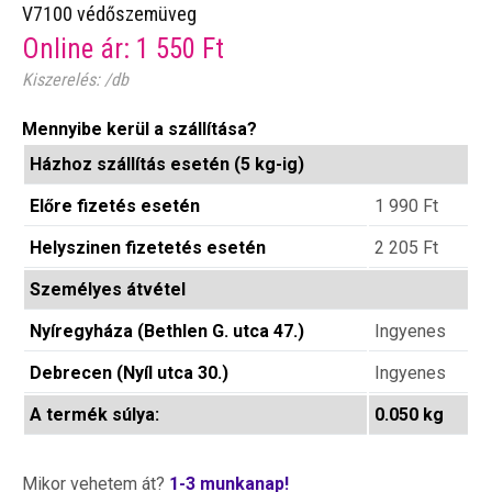
V7100 védőszemüveg
Online ár:
1 550
Ft
Kiszerelés: /db
Mennyibe kerül a szállítása?
Házhoz szállítás esetén (5 kg-ig)
Előre fizetés esetén
1 990
Ft
Helyszinen fizetetés esetén
2 205
Ft
Személyes átvétel
Nyíregyháza (Bethlen G. utca 47.)
Ingyenes
Debrecen (Nyíl utca 30.)
Ingyenes
A termék súlya:
0.050 kg
Mikor vehetem át?
1-3 munkanap!