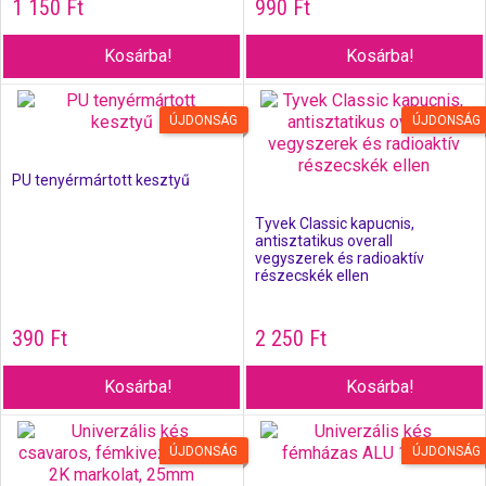
1 150
Ft
990
Ft
Kosárba!
Kosárba!
ÚJDONSÁG
ÚJDONSÁG
PU tenyérmártott kesztyű
Tyvek Classic kapucnis,
antisztatikus overall
vegyszerek és radioaktív
részecskék ellen
390
Ft
2 250
Ft
Kosárba!
Kosárba!
ÚJDONSÁG
ÚJDONSÁG