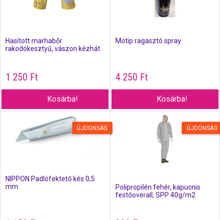
Hasított marhabőr
Motip ragasztó spray
rakodókesztyű, vászon kézhát
1 250
Ft
4 250
Ft
Kosárba!
Kosárba!
ÚJDONSÁG
ÚJDONSÁG
NIPPON Padlófektető kés 0,5
mm
Polipropilén fehér, kapucnis
festőoverall, SPP 40g/m2