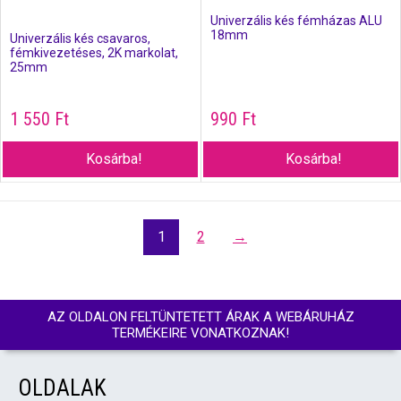
Univerzális kés fémházas ALU
18mm
Univerzális kés csavaros,
fémkivezetéses, 2K markolat,
25mm
1 550
Ft
990
Ft
Kosárba!
Kosárba!
1
2
→
AZ OLDALON FELTÜNTETETT ÁRAK A WEBÁRUHÁZ
TERMÉKEIRE VONATKOZNAK!
OLDALAK