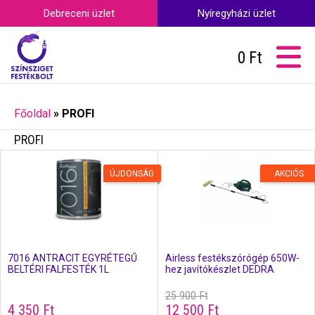
Debreceni üzlet
Nyíregyházi üzlet
0
Ft
Főoldal
»
PROFI
PROFI
ÚJDONSÁG
AKCIÓS
7016 ANTRACIT EGYRÉTEGŰ
Airless festékszórógép 650W-
BELTÉRI FALFESTÉK 1L
hez javítókészlet DEDRA
25 900
Ft
4 350
Ft
12 500
Ft