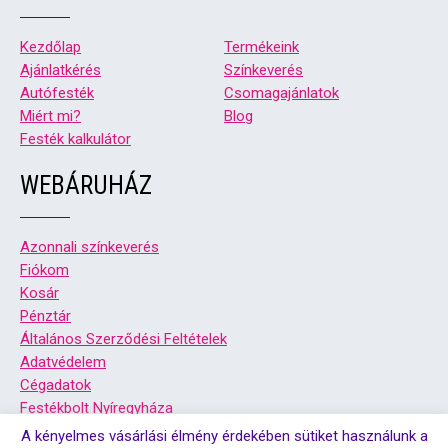
Kezdőlap
Termékeink
Ajánlatkérés
Színkeverés
Autófesték
Csomagajánlatok
Miért mi?
Blog
Festék kalkulátor
WEBÁRUHÁZ
Azonnali színkeverés
Fiókom
Kosár
Pénztár
Általános Szerződési Feltételek
Adatvédelem
Cégadatok
Festékbolt Nyíregyháza
Festékbolt Debrecen
A kényelmes vásárlási élmény érdekében sütiket használunk a