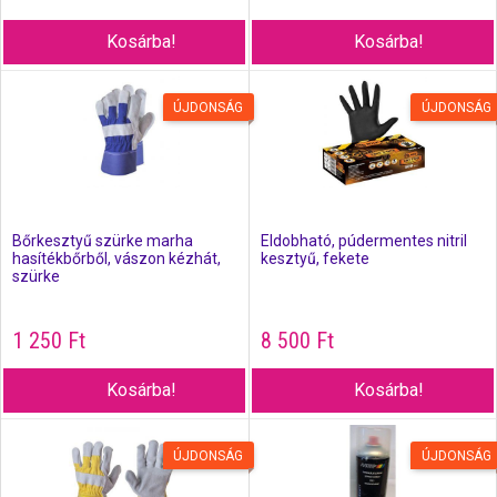
Kosárba!
Kosárba!
ÚJDONSÁG
ÚJDONSÁG
Bőrkesztyű szürke marha
Eldobható, púdermentes nitril
hasítékbőrből, vászon kézhát,
kesztyű, fekete
szürke
1 250
Ft
8 500
Ft
Kosárba!
Kosárba!
ÚJDONSÁG
ÚJDONSÁG