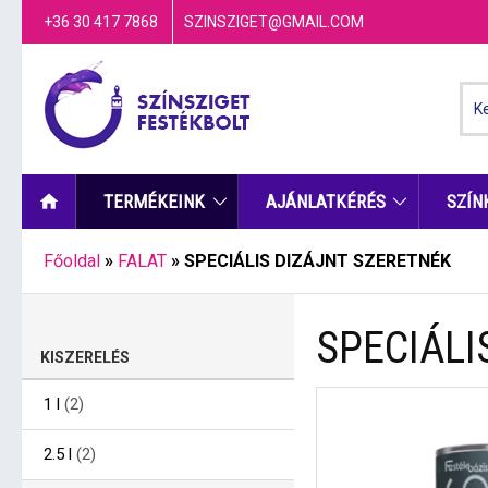
+36 30 417 7868
SZINSZIGET@GMAIL.COM
TERMÉKEINK
AJÁNLATKÉRÉS
SZÍN
Főoldal
»
FALAT
»
SPECIÁLIS DIZÁJNT SZERETNÉK
SPECIÁLI
KISZERELÉS
1 l
(2)
2.5 l
(2)