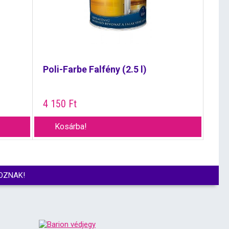
Poli-Farbe Falfény (2.5 l)
4 150
Ft
Kosárba!
OZNAK!