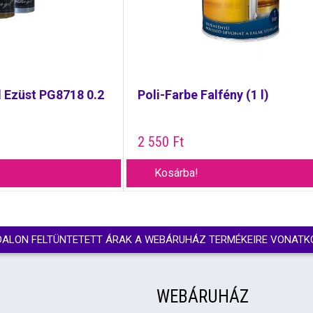
l Ezüst PG8718 0.2
Poli-Farbe Falfény (1 l)
2 550
Ft
Kosárba!
DALON FELTÜNTETETT ÁRAK A WEBÁRUHÁZ TERMÉKEIRE VONATK
WEBÁRUHÁZ