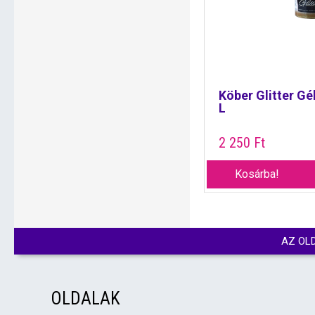
Köber Glitter Gé
L
2 250
Ft
Kosárba!
AZ OL
OLDALAK