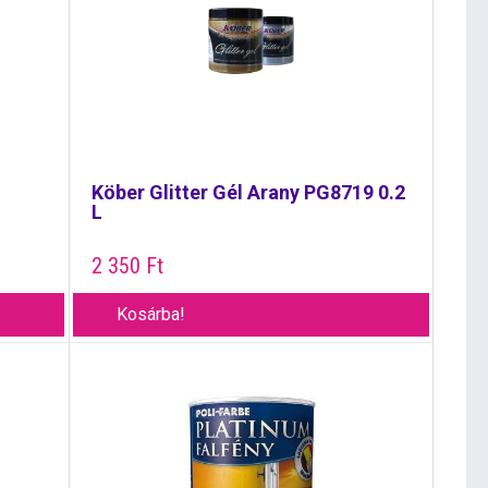
Köber Glitter Gél Arany PG8719 0.2
L
2 350
Ft
Kosárba!