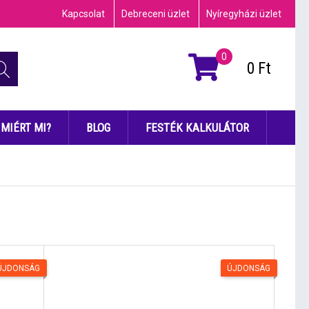
Kapcsolat
Debreceni üzlet
Nyíregyházi üzlet
0
0
Ft
MIÉRT MI?
BLOG
FESTÉK KALKULÁTOR
ÚJDONSÁG
ÚJDONSÁG