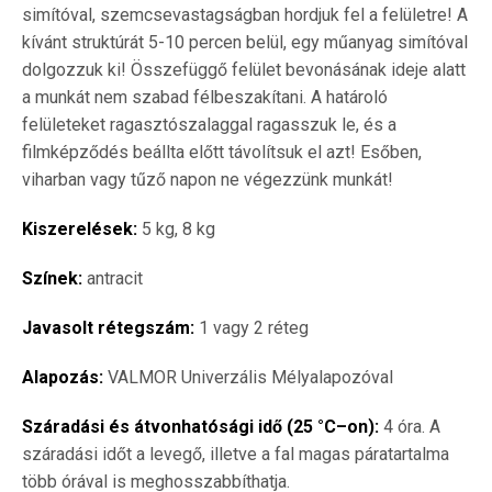
simítóval, szemcsevastagságban hordjuk fel a felületre! A
kívánt struktúrát 5-10 percen belül, egy műanyag simítóval
dolgozzuk ki! Összefüggő felület bevonásának ideje alatt
a munkát nem szabad félbeszakítani. A határoló
felületeket ragasztószalaggal ragasszuk le, és a
filmképződés beállta előtt távolítsuk el azt! Esőben,
viharban vagy tűző napon ne végezzünk munkát!
Kiszerelések:
5 kg, 8 kg
Színek:
antracit
Javasolt rétegszám:
1 vagy 2 réteg
Alapozás:
VALMOR Univerzális Mélyalapozóval
Száradási és átvonhatósági idő (25 °C–on):
4 óra. A
száradási időt a levegő, illetve a fal magas páratartalma
több órával is meghosszabbíthatja.