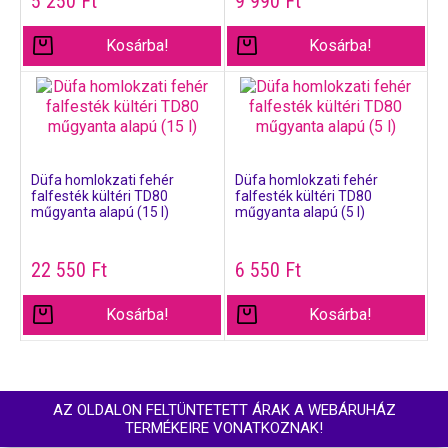
5 250
Ft
9 990
Ft
Kosárba!
Kosárba!
Düfa homlokzati fehér
Düfa homlokzati fehér
falfesték kültéri TD80
falfesték kültéri TD80
műgyanta alapú (15 l)
műgyanta alapú (5 l)
22 550
Ft
6 550
Ft
Kosárba!
Kosárba!
AZ OLDALON FELTÜNTETETT ÁRAK A WEBÁRUHÁZ
TERMÉKEIRE VONATKOZNAK!