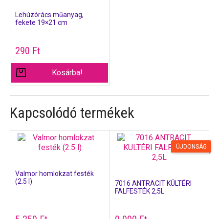
Lehúzórács műanyag,
fekete 19×21 cm
290
Ft
Kosárba!
Kapcsolódó termékek
ÚJDONSÁG
Valmor homlokzat festék
(2.5 l)
7016 ANTRACIT KÜLTÉRI
FALFESTÉK 2,5L