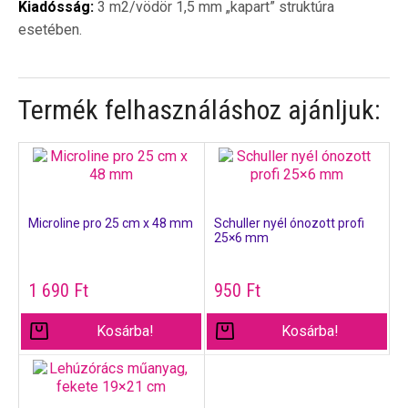
Kiadósság:
3 m2/vödör 1,5 mm „kapart” struktúra
esetében.
Termék felhasználáshoz ajánljuk:
Microline pro 25 cm x 48 mm
Schuller nyél ónozott profi
25×6 mm
1 690
Ft
950
Ft
Kosárba!
Kosárba!