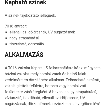
Kapható színek
A színek tájékoztató jellegűek.
7016 antracit
ellenáll az időjárásnak, UV sugárzásnak
nagy strapabírású
tisztítható, dörzsálló
ALKALMAZÁS
A 7016 Vakolat Kapart 1,5 felhasználásra kész, műgyanta
bázisú vakolat, mely homlokzatok és belső falak
védelmére és díszítésére alkalmas. Felhordható simított,
vakolt, glettelt felületre, betonra vagy homlokzati
felületekre zárórétegként. A bevonat nagy strapabírású,
víztaszító, tisztítható, ellenáll az időjárásnak, UV-
sugárzásnak, dörzsölésnek, rezisztens a levegőben lévő