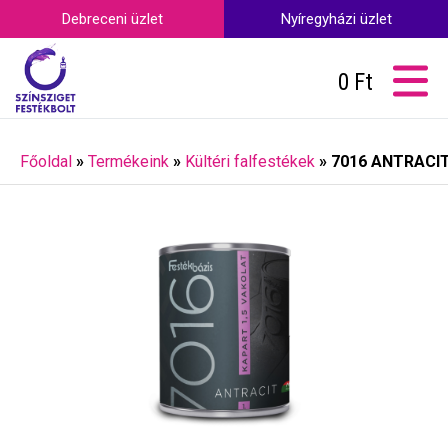
Debreceni üzlet
Nyíregyházi üzlet
0
Ft
Főoldal
»
Termékeink
»
Kültéri falfestékek
»
7016 ANTRACIT