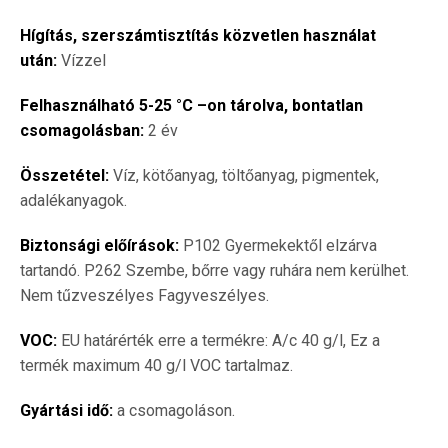
Hígítás, szerszámtisztítás közvetlen használat
után:
Vízzel
Felhasználható 5-25 °C –on tárolva, bontatlan
csomagolásban:
2 év
Összetétel:
Víz, kötőanyag, töltőanyag, pigmentek,
adalékanyagok.
Biztonsági előírások:
P102 Gyermekektől elzárva
tartandó. P262 Szembe, bőrre vagy ruhára nem kerülhet.
Nem tűzveszélyes Fagyveszélyes.
VOC:
EU határérték erre a termékre: A/c 40 g/l, Ez a
termék maximum 40 g/l VOC tartalmaz.
Gyártási idő:
a csomagoláson.