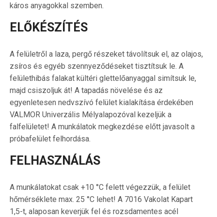
káros anyagokkal szemben.
ELŐKÉSZÍTÉS
A felületről a laza, pergő részeket távolítsuk el, az olajos,
zsíros és egyéb szennyeződéseket tisztítsuk le. A
felülethibás falakat kültéri glettelőanyaggal simítsuk le,
majd csiszoljuk át! A tapadás növelése és az
egyenletesen nedvszívó felület kialakítása érdekében
VALMOR Univerzális Mélyalapozóval kezeljük a
falfelületet! A munkálatok megkezdése előtt javasolt a
próbafelület felhordása.
FELHASZNÁLÁS
A munkálatokat csak +10 °C felett végezzük, a felület
hőmérséklete max. 25 °C lehet! A 7016 Vakolat Kapart
1,5-t, alaposan keverjük fel és rozsdamentes acél