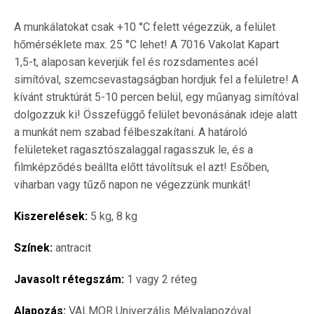
A munkálatokat csak +10 °C felett végezzük, a felület
hőmérséklete max. 25 °C lehet! A 7016 Vakolat Kapart
1,5-t, alaposan keverjük fel és rozsdamentes acél
simítóval, szemcsevastagságban hordjuk fel a felületre! A
kívánt struktúrát 5-10 percen belül, egy műanyag simítóval
dolgozzuk ki! Összefüggő felület bevonásának ideje alatt
a munkát nem szabad félbeszakítani. A határoló
felületeket ragasztószalaggal ragasszuk le, és a
filmképződés beállta előtt távolítsuk el azt! Esőben,
viharban vagy tűző napon ne végezzünk munkát!
Kiszerelések:
5 kg, 8 kg
Színek:
antracit
Javasolt rétegszám:
1 vagy 2 réteg
Alapozás:
VALMOR Univerzális Mélyalapozóval