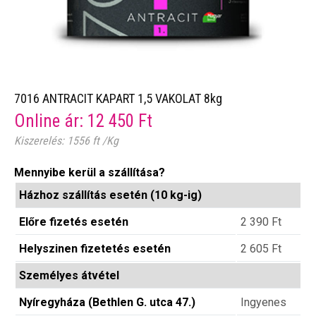
7016 ANTRACIT KAPART 1,5 VAKOLAT 8kg
Online ár:
12 450
Ft
Kiszerelés: 1556 ft /Kg
Mennyibe kerül a szállítása?
Házhoz szállítás esetén (10 kg-ig)
Előre fizetés esetén
2 390
Ft
Helyszinen fizetetés esetén
2 605
Ft
Személyes átvétel
Nyíregyháza (Bethlen G. utca 47.)
Ingyenes