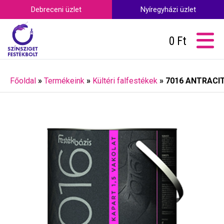
Debreceni üzlet
Nyíregyházi üzlet
0
Ft
Főoldal
»
Termékeink
»
Kültéri falfestékek
»
7016 ANTRACIT