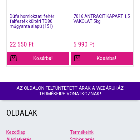
Düfa homlokzati fehér
7016 ANTRACIT KAPART 1,5
falfesték kültéri TD80
VAKOLAT 5kg
műgyanta alapú (15 l)
22 550
Ft
5 990
Ft
Kosárba!
Kosárba!
AZ OLDALON FELTÜNTETETT ÁRAK A WEBÁRUHÁZ
TERMÉKEIRE VONATKOZNAK!
OLDALAK
Kezdőlap
Termékeink
Ajánlatkérés
Színkeverés