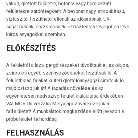
vakolt, glettelt felületre, betonra vagy homlokzati
felületekre zárórétegként. A bevonat nagy strapabírású,
víztaszító, tisztítható, ellenáll az időjárásnak, UV-
sugárzásnak, dörzsölésnek, rezisztens a levegőben lévő
káros anyagokkal szemben.
ELŐKÉSZÍTÉS
A felületről a laza, pergő részeket távolítsuk el, az olajos,
zsíros és egyéb szennyeződéseket tisztítsuk le. A
felülethibás falakat kültéri glettelőanyaggal simítsuk le,
majd csiszoljuk át! A tapadás növelése és az
egyenletesen nedvszívó felület kialakítása érdekében
VALMOR Univerzális Mélyalapozóval kezeljük a
falfelületet! A munkálatok megkezdése előtt javasolt a
próbafelület felhordása.
FELHASZNÁLÁS