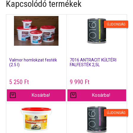
Kapcsolódó termékek
ÚJDONSÁG
Valmor homlokzat festék
7016 ANTRACIT KÜLTÉRI
(2.5 l)
FALFESTÉK 2,5L
5 250
Ft
9 990
Ft
Kosárba!
Kosárba!
ÚJDONSÁG