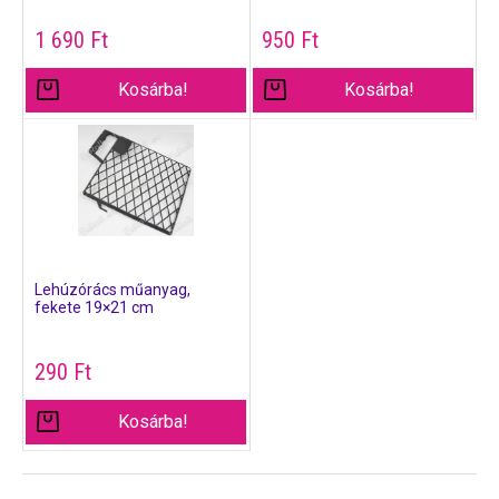
1 690
Ft
950
Ft
Kosárba!
Kosárba!
Lehúzórács műanyag,
fekete 19×21 cm
290
Ft
Kosárba!