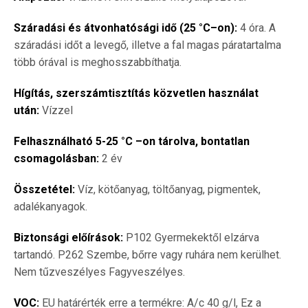
Száradási és átvonhatósági idő (25 °C–on):
4 óra. A
száradási időt a levegő, illetve a fal magas páratartalma
több órával is meghosszabbíthatja.
Hígítás, szerszámtisztítás közvetlen használat
után:
Vízzel
Felhasználható 5-25 °C –on tárolva, bontatlan
csomagolásban:
2 év
Összetétel:
Víz, kötőanyag, töltőanyag, pigmentek,
adalékanyagok.
Biztonsági előírások:
P102 Gyermekektől elzárva
tartandó. P262 Szembe, bőrre vagy ruhára nem kerülhet.
Nem tűzveszélyes Fagyveszélyes.
VOC:
EU határérték erre a termékre: A/c 40 g/l, Ez a