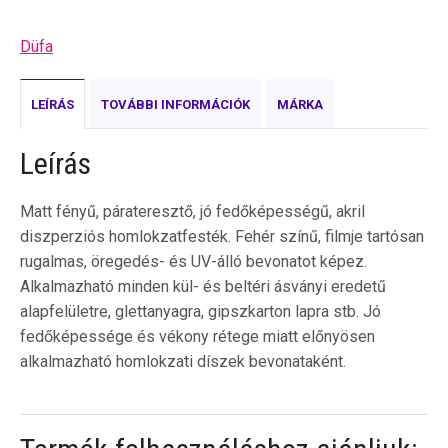
Düfa
LEÍRÁS
TOVÁBBI INFORMÁCIÓK
MÁRKA
Leírás
Matt fényű, párateresztő, jó fedőképességű, akril
diszperziós homlokzatfesték. Fehér színű, filmje tartósan
rugalmas, öregedés- és UV-álló bevonatot képez.
Alkalmazható minden kül- és beltéri ásványi eredetű
alapfelületre, glettanyagra, gipszkarton lapra stb. Jó
fedőképessége és vékony rétege miatt előnyösen
alkalmazható homlokzati díszek bevonataként.