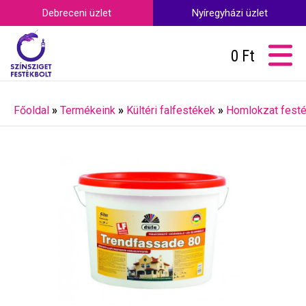
Debreceni üzlet
Nyíregyházi üzlet
0
Ft
Főoldal
»
Termékeink
»
Kültéri falfestékek
»
Homlokzat fest