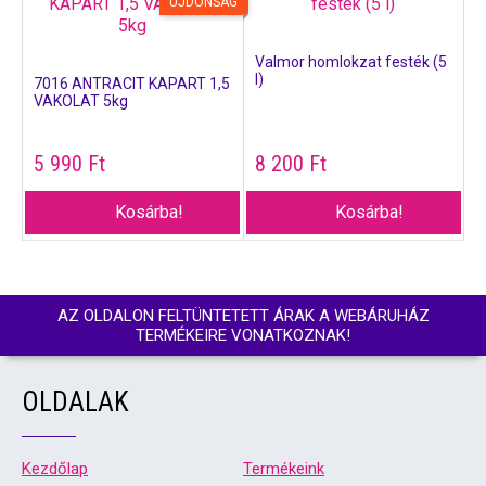
ÚJDONSÁG
Valmor homlokzat festék (5
l)
7016 ANTRACIT KAPART 1,5
VAKOLAT 5kg
5 990
Ft
8 200
Ft
Kosárba!
Kosárba!
AZ OLDALON FELTÜNTETETT ÁRAK A WEBÁRUHÁZ
TERMÉKEIRE VONATKOZNAK!
OLDALAK
Kezdőlap
Termékeink