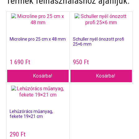
Termék felhasználáshoz ajánljuk:
Microline pro 25 cm x 48 mm
Schuller nyél ónozott profi
25×6 mm
1 690
Ft
950
Ft
Kosárba!
Kosárba!
Lehúzórács műanyag,
fekete 19×21 cm
290
Ft