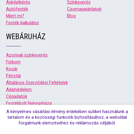
Ajánlatkérés
Színkeverés
Autófesték
Csomagajánlatok
Miért mi?
Blog
Festék kalkulátor
WEBÁRUHÁZ
Azonnali színkeverés
Fiókom
Kosár
Pénztár
Általános Szerződési Feltételek
Adatvédelem
Cégadatok
Festékbolt Nyíregyháza
Festékbolt Debrecen
A kényelmes vásárlási élmény érdekében sütiket használunk a
tartalom és a közösségi funkciók biztosításához, a weboldal
forgalmunk elemzéséhez és reklámozás céljából.