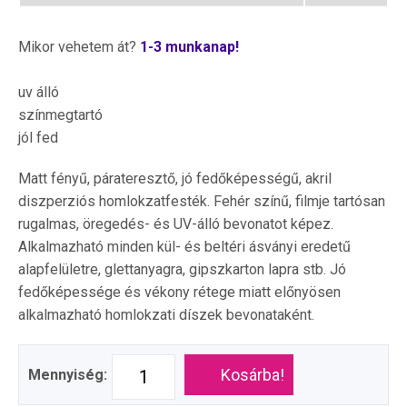
Mikor vehetem át?
1-3 munkanap!
uv álló
színmegtartó
jól fed
Matt fényű, párateresztő, jó fedőképességű, akril
diszperziós homlokzatfesték. Fehér színű, filmje tartósan
rugalmas, öregedés- és UV-álló bevonatot képez.
Alkalmazható minden kül- és beltéri ásványi eredetű
alapfelületre, glettanyagra, gipszkarton lapra stb. Jó
fedőképessége és vékony rétege miatt előnyösen
alkalmazható homlokzati díszek bevonataként.
Kosárba!
Mennyiség: