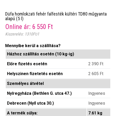
Düfa homlokzati fehér falfesték kültéri TD80 műgyanta
alapú (5 l)
Online ár:
6 550
Ft
Kiszerelés: 1310Ft/l
Mennyibe kerül a szállítása?
Házhoz szállítás esetén (10 kg-ig)
Előre fizetés esetén
2 390
Ft
Helyszinen fizetetés esetén
2 605
Ft
Személyes átvétel
Nyíregyháza (Bethlen G. utca 47.)
Ingyenes
Debrecen (Nyíl utca 30.)
Ingyenes
A termék súlya:
7.61 kg