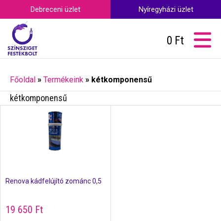
Debreceni üzlet
Nyíregyházi üzlet
0
Ft
Főoldal
»
Termékeink
»
kétkomponensű
kétkomponensű
Renova kádfelújító zománc 0,5
19 650
Ft