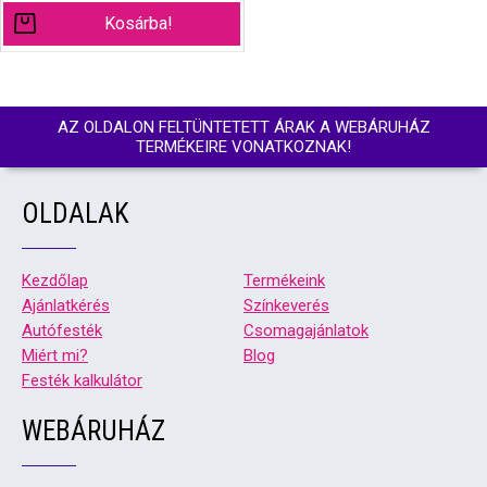
Kosárba!
AZ OLDALON FELTÜNTETETT ÁRAK A WEBÁRUHÁZ
TERMÉKEIRE VONATKOZNAK!
OLDALAK
Kezdőlap
Termékeink
Ajánlatkérés
Színkeverés
Autófesték
Csomagajánlatok
Miért mi?
Blog
Festék kalkulátor
WEBÁRUHÁZ