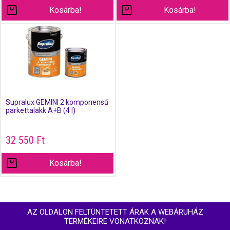
Kosárba!
Kosárba!
Supralux GEMINI 2 komponensű
parkettalakk A+B (4 l)
32 550
Ft
Kosárba!
AZ OLDALON FELTÜNTETETT ÁRAK A WEBÁRUHÁZ
TERMÉKEIRE VONATKOZNAK!