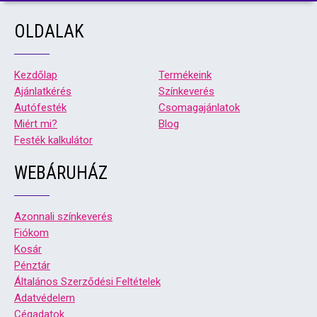
OLDALAK
Kezdőlap
Termékeink
Ajánlatkérés
Színkeverés
Autófesték
Csomagajánlatok
Miért mi?
Blog
Festék kalkulátor
WEBÁRUHÁZ
Azonnali színkeverés
Fiókom
Kosár
Pénztár
Általános Szerződési Feltételek
Adatvédelem
Cégadatok