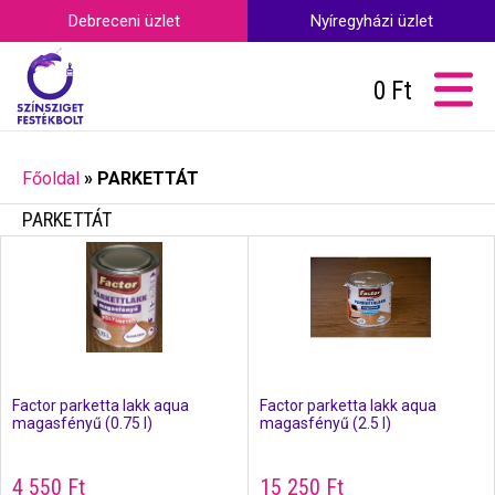
Debreceni üzlet
Nyíregyházi üzlet
0
Ft
Főoldal
»
PARKETTÁT
PARKETTÁT
Factor parketta lakk aqua
Factor parketta lakk aqua
magasfényű (0.75 l)
magasfényű (2.5 l)
4 550
Ft
15 250
Ft